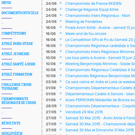
>
INFOS
24/06
Championnats de France EKIDEN
>
24/06
Challenge Régional Equip'Athlé
DOCUMENTS OFFICIELS
>
24/06
Championnats Inters Régionaux - Niort
>
24/06
Meeting de Fondettes
-
>
16/06
Finale Anim'Athlé - Avoine - samedi 13 ju
>
16/06
Week-end de fou encore
COMPÉTITIONS
>
16/06
La Compétition SPo et Po du Samedi 20 
ATHLÉ HORS-STADE
>
16/06
Championnats Régionaux cadet(te)s à Sen
>
16/06
Championnats Inters Régionaux Minimes 
ATHLÉ JEUNESSE
>
10/06
Les tous petits à Avoine - Samedi 13 juin 
>
10/06
Meeting Benjamin(e)s Minimes - Stade G
ATHLÉ SANTÉ-LOISIR
juin 2015
>
10/06
Championnats Régionaux Cadet(te)s à Seni
2015
ATHLÉ FORMATION
>
10/06
Champioinats Régionaux Benjamin(e)s Min
pour l'Indre et loire
>
03/06
Ce sera calme en Indre et Loire ce week
CHALLENGE CROSS
>
01/06
Championnats Départementaux Cadets à S
TOURAINE
>
01/06
Départementaux Cadets à Seniors - bilan
CHAMPIONNATS
>
01/06
Azaïs PERRONIN Médaillée de Bronze au
RÉGIONAUX DE CROSS
Universitaire
>
28/05
Championnats Départementaux - Coquill
>
27/05
Vendredi 29 Mai 2015
-
>
27/05
Samedi 30 Mai 2015 - Anim'Athlé à Fond
>
RÉSULTATS
27/05
Samedi 30 Mai 2015 - Championnat dépa
>
27/05
Samedi 30 Mai et Dimanche 31 Mai 2015
QUALIFIÉ(E)S