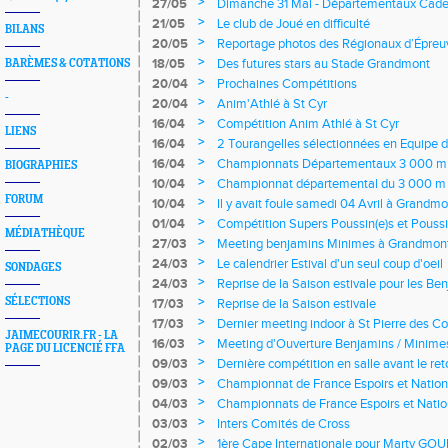
Epreuves Combinées à St Cyr
>
27/05
Dimanche 31 Mai - Départementaux Cadet
>
21/05
Le club de Joué en difficulté
BILANS
>
20/05
Reportage photos des Régionaux d’Épre
>
18/05
Des futures stars au Stade Grandmont
BARÈMES & COTATIONS
>
20/04
Prochaines Compétitions
-
>
20/04
Anim'Athlé à St Cyr
>
16/04
Compétition Anim Athlé à St Cyr
LIENS
>
16/04
2 Tourangelles sélectionnées en Equipe 
>
16/04
Championnats Départementaux 3 000 m 
BIOGRAPHIES
Renault
>
10/04
Championnat départemental du 3 000 m
Renault
FORUM
>
10/04
Il y avait foule samedi 04 Avril à Grandmo
>
01/04
Compétition Supers Poussin(e)s et Poussi
MÉDIATHÈQUE
Avril 2015
>
27/03
Meeting benjamins Minimes à Grandmon
>
24/03
Le calendrier Estival d'un seul coup d'oeil
SONDAGES
>
24/03
Reprise de la Saison estivale pour les Be
>
SÉLECTIONS
17/03
Reprise de la Saison estivale
>
17/03
Dernier meeting indoor à St Pierre des C
JAIMECOURIR.FR - LA
>
16/03
Meeting d'Ouverture Benjamins / Minime
PAGE DU LICENCIÉ FFA
>
09/03
Dernière compétition en salle avant le ret
>
09/03
Championnat de France Espoirs et Natio
>
04/03
Championnats de France Espoirs et Nati
>
03/03
Inters Comités de Cross
>
02/03
1ère Cape Internationale pour Marty GO