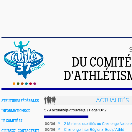
DU COMIT
D'ATHLÉTISM
ACTUALITÉS
STRUTURES FÉDÉRALES
579 actualité(s) trouvée(s) | Page 10/12
INFORMATIONS CD
LE COMITÉ 37
>
30/06
2 Minimes qualifiés au Challenge Nationa
Collette BESSON
>
30/06
Challenge Inter Régional Equip'Athlé
CLUBS 37 : CONTACTS ET