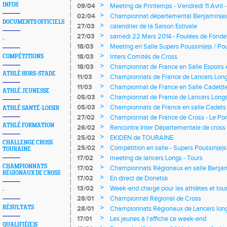
>
INFOS
09/04
Meeting de Printemps - Vendredi 11 Avril
>
02/04
Championnat départemental Benjamin(e)
DOCUMENTS OFFICIELS
>
27/03
calendrier de la Saison Estivale
>
27/03
samedi 22 Mars 2014 - Foulées de Fonde
-
>
18/03
Meeting en Salle Supers Poussin(e)s / Pous
Corps
>
18/03
Inters Comités de Cross
COMPÉTITIONS
>
18/03
Championnat de France en Salle Espoirs 
ATHLÉ HORS-STADE
>
11/03
Championnats de France de Lancers Lon
>
11/03
Championnat de France en Salle Cadet(te)
ATHLÉ JEUNESSE
>
05/03
Championnat de France de Lancers Longs
>
05/03
Championnats de France en salle Cadets 
ATHLÉ SANTÉ-LOISIR
>
27/02
Championnat de France de Cross - Le Po
2014
ATHLÉ FORMATION
>
26/02
Rencontre Inter Départementale de cross 
2014
>
25/02
EKIDEN de TOURAINE
CHALLENGE CROSS
>
25/02
Compétition en salle - Supers Poussin(e)s
TOURAINE
>
17/02
meeting de lancers Longs - Tours
CHAMPIONNATS
>
17/02
Championnats Régionaux en salle Benja
RÉGIONAUX DE CROSS
>
17/02
En direct de Donetsk
>
13/02
Week-end chargé pour les athlètes et to
-
>
28/01
Championnat Régional de Cross
>
RÉSULTATS
28/01
Championnats Régionaux de Lancers lon
>
17/01
Les jeunes à l'affiche ce week-end
QUALIFIÉ(E)S