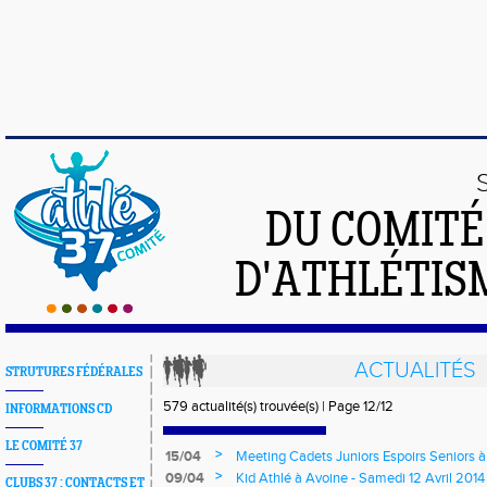
DU COMIT
D'ATHLÉTISM
ACTUALITÉS
STRUTURES FÉDÉRALES
579 actualité(s) trouvée(s) | Page 12/12
INFORMATIONS CD
LE COMITÉ 37
>
15/04
Meeting Cadets Juniors Espoirs Seniors 
>
09/04
Kid Athlé à Avoine - Samedi 12 Avril 2014
CLUBS 37 : CONTACTS ET