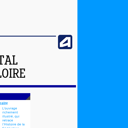
TAL
LOIRE
naire
L'ouvrage
richement
illustré, qui
retrace
l’Histoire de la