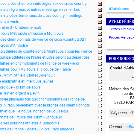
ueurs des championnats régionaux de cross-country
d'Athlétisme.
ats régionaux et autres meetings en salle : Les
nats départementaux de cross country, meetings
ongs et meetings en salle
ons à venir.
ATHLÉ FÉDÉR
raine 3 - Chateaurenault
Textes Officiels
Tours Métropole s'impose à Montlouis
Procès Verbaux 
 des championnats de France de cross-country 2021
 cross d'Amboise
nq athlètes du comité iront à Montauban pour les France
quinze athlètes de l'Indre et Loire seront au départ des
POUR NOUS 
 de cross-country 2021
ailles en championnats de France ce week-end
Comité
d'Ath
illes pour l'A3 Tours à la coupe de France
e , Anim Athlé à Château-Renault
L
 équip'athlé et interclubs jeunes
rdique - 10 km de Tours
Maison des Sp
e Run en argent à Lievin
rue de 
B
aillé plusieurs fois aux championnats de France de
37210
PAR
athon
s du SPMA reviennent avec le bronze des championnats
e de 10km
hlétique : le nouvel horizon de Louis Nau
Téléphone :
0
nats de France des 10km - Langueux
ailles pour nos athlètes à Bondoufle
Courriel :
cdff
ats de France Cadets-Juniors : Nos engagés