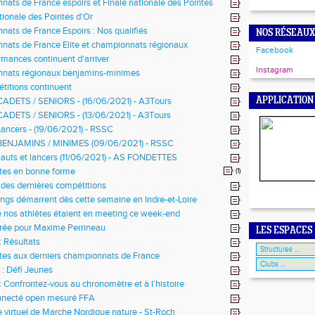
ats de France espoirs et Finale nationale des Pointes
gathe BOUGOUIN en bronze
tionale des Pointes d'Or
ats de France Espoirs : Nos qualifiés
NOS RÉSEAUX
ats de France Elite et championnats régionaux
Facebook
s minimes
rmances continuent d'arriver
Instagram
nats régionaux benjamins-minimes
titions continuent
APPLICATION
CADETS / SENIORS - (16/06/2021) - A3Tours
CADETS / SENIORS - (13/06/2021) - A3Tours
ancers - (19/06/2021) - RSSC
BENJAMINS / MINIMES (09/06/2021) - RSSC
auts et lancers (11/06/2021) - AS FONDETTES
SME
tes en bonne forme
(1)
 des dernières compétitions
ngs démarrent dès cette semaine en Indre-et-Loire
 nos athlètes étaient en meeting ce week-end
trée pour Maxime Perrineau
LES ESPACES
: Résultats
tes aux derniers championnats de France
 : Défi Jeunes
 : Confrontez-vous au chronomètre et à l’histoire
nnecté open mesuré FFA
 virtuel de Marche Nordique nature - St-Roch