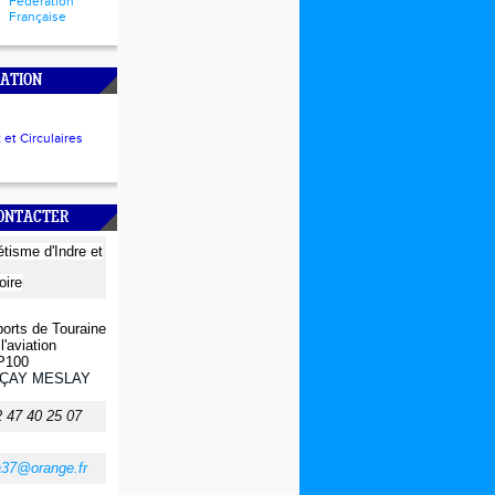
Fédération
Française
ATION
et Circulaires
CONTACTER
létisme
d'Indre et
oire
orts de Touraine
l'aviation
P100
ÇAY MESLAY
2 47 40 25 07
a37@orange.fr