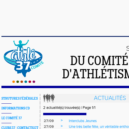
DU COMIT
D'ATHLÉTISM
ACTUALITÉS
STRUTURES FÉDÉRALES
2 actualité(s) trouvée(s) | Page 1/1
INFORMATIONS CD
LE COMITÉ 37
>
27/09
Interclubs Jeunes
>
27/09
Une trés belle fête, un véritable ent
CLUBS 37 : CONTACTS ET