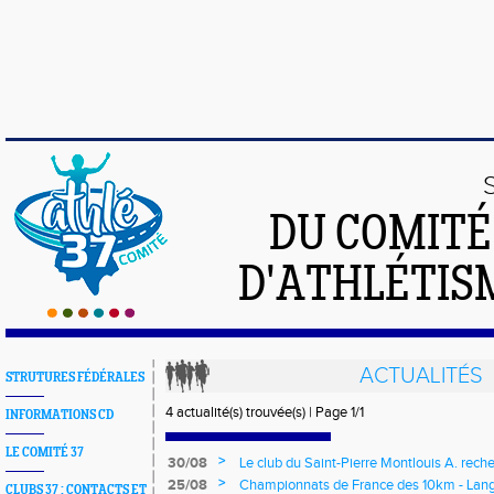
DU COMIT
D'ATHLÉTISM
ACTUALITÉS
STRUTURES FÉDÉRALES
4 actualité(s) trouvée(s) | Page 1/1
INFORMATIONS CD
LE COMITÉ 37
>
30/08
Le club du Saint-Pierre Montlouis A. rech
>
25/08
Championnats de France des 10km - Lan
CLUBS 37 : CONTACTS ET