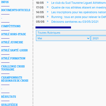
>
INFOS
18/05
Le club du Sud Touraine Ligueil Athlétism
>
17/05
Quatre de nos athlètes étaient en meeti
DOCUMENTS OFFICIELS
>
14/05
Les inscriptions pour les opérations natio
ouvertes !
>
07/05
Running : tous en piste pour relever le Dé
-
>
05/05
Décisions sanitaires au 03/05/2021
COMPÉTITIONS
ATHLÉ HORS-STADE
ATHLÉ JEUNESSE
ATHLÉ SANTÉ-LOISIR
ATHLÉ FORMATION
CHALLENGE CROSS
TOURAINE
CHAMPIONNATS
RÉGIONAUX DE CROSS
-
RÉSULTATS
QUALIFIÉ(E)S