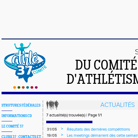
DU COMIT
D'ATHLÉTISM
ACTUALITÉS
STRUTURES FÉDÉRALES
7 actualité(s) trouvée(s) | Page 1/1
INFORMATIONS CD
LE COMITÉ 37
>
31/05
Résultats des dernières compétitions
>
19/05
Les meetings démarrent dès cette semaine
CLUBS 37 : CONTACTS ET