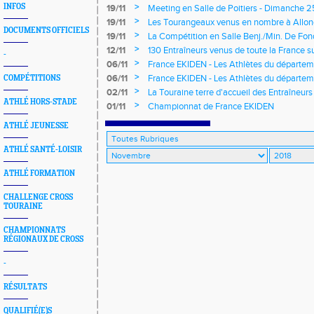
Nationale
>
INFOS
19/11
Meeting en Salle de Poitiers - Dimanche
>
19/11
Les Tourangeaux venus en nombre à Allon
DOCUMENTS OFFICIELS
>
19/11
La Compétition en Salle Benj./Min. De Fo
>
12/11
130 Entraîneurs venus de toute la France su
-
>
06/11
France EKIDEN - Les Athlètes du départeme
revenir satisfaits
>
06/11
France EKIDEN - Les Athlètes du départemen
COMPÉTITIONS
Loire peut revenir satisfaits
>
02/11
La Touraine terre d'accueil des Entraîneurs
ATHLÉ HORS-STADE
>
01/11
Championnat de France EKIDEN
ATHLÉ JEUNESSE
ATHLÉ SANTÉ-LOISIR
ATHLÉ FORMATION
CHALLENGE CROSS
TOURAINE
CHAMPIONNATS
RÉGIONAUX DE CROSS
-
RÉSULTATS
QUALIFIÉ(E)S