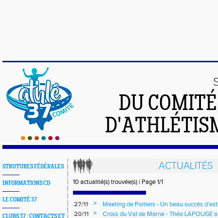
DU COMIT
D'ATHLÉTISM
ACTUALITÉS
STRUTURES FÉDÉRALES
10 actualité(s) trouvée(s) | Page 1/1
INFORMATIONS CD
LE COMITÉ 37
>
27/11
Meeting de Poitiers - Un beau succés d'es
>
20/11
Cross du Val de Marne - Théo LAPOUGE aux
CLUBS 37 : CONTACTS ET