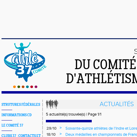
DU COMIT
D'ATHLÉTISM
ACTUALITÉS
STRUTURES FÉDÉRALES
5 actualité(s) trouvée(s) | Page 1/1
INFORMATIONS CD
LE COMITÉ 37
>
29/10
Soixante-quinze athlètes de l'Indre et Loir
régionaux de cross-country 2021
>
18/10
Deux médailles en championnats de Fran
CLUBS 37 : CONTACTS ET