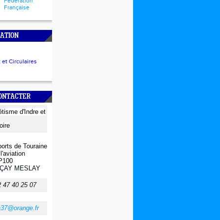
Fédération
Française
ATION
et Circulaires
CONTACTER
létisme
d'Indre et
oire
orts de Touraine
l'aviation
P100
ÇAY MESLAY
2 47 40 25 07
a37@orange.fr