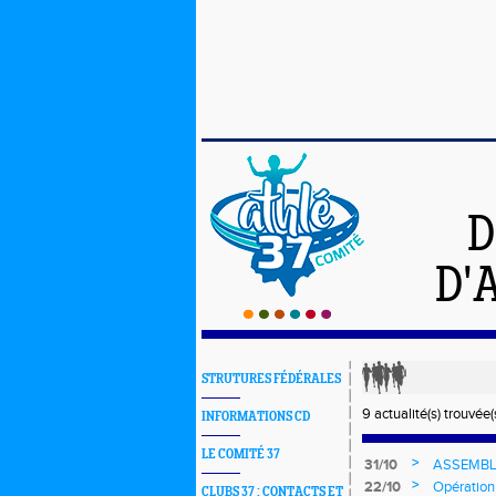
D
D'
STRUTURES FÉDÉRALES
9 actualité(s) trouvée(s
INFORMATIONS CD
LE COMITÉ 37
>
31/10
ASSEMBL
>
22/10
Opération
CLUBS 37 : CONTACTS ET