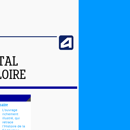
TAL
LOIRE
naire
L'ouvrage
richement
illustré, qui
retrace
l’Histoire de la