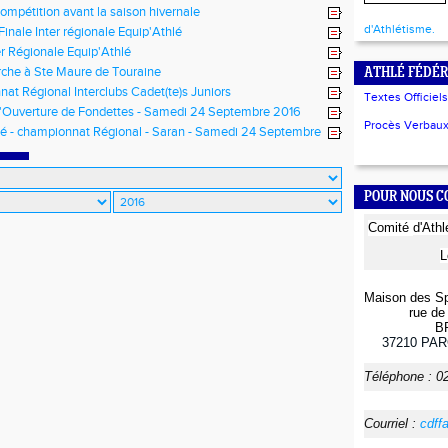
ompétition avant la saison hivernale
d'Athlétisme.
Finale Inter régionale Equip'Athlé
er Régionale Equip'Athlé
che à Ste Maure de Touraine
ATHLÉ FÉDÉR
at Régional Interclubs Cadet(te)s Juniors
Textes Officiels
'Ouverture de Fondettes - Samedi 24 Septembre 2016
Procès Verbaux 
lé - championnat Régional - Saran - Samedi 24 Septembre
POUR NOUS 
Comité
d'Ath
L
Maison des Sp
rue de 
B
37210
PAR
Téléphone :
0
Courriel :
cdff