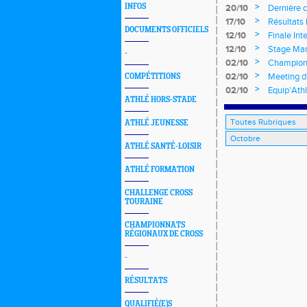
>
INFOS
20/10
Dernière c
>
17/10
Résultats 
DOCUMENTS OFFICIELS
>
12/10
Finale Int
>
12/10
Stage Mar
-
>
02/10
Championn
>
02/10
Meeting d
COMPÉTITIONS
>
02/10
Equip'Ath
ATHLÉ HORS-STADE
2016
ATHLÉ JEUNESSE
ATHLÉ SANTÉ-LOISIR
ATHLÉ FORMATION
CHALLENGE CROSS
TOURAINE
CHAMPIONNATS
RÉGIONAUX DE CROSS
-
RÉSULTATS
QUALIFIÉ(E)S