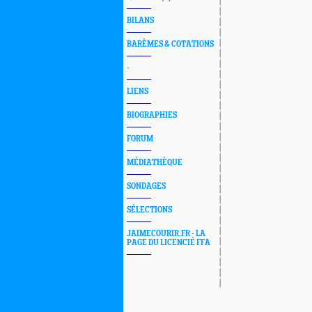
BILANS
BARÈMES & COTATIONS
-
LIENS
BIOGRAPHIES
FORUM
MÉDIATHÈQUE
SONDAGES
SÉLECTIONS
JAIMECOURIR.FR - LA
PAGE DU LICENCIÉ FFA