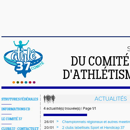
DU COMIT
D'ATHLÉTISM
ACTUALITÉS
STRUTURES FÉDÉRALES
4 actualité(s) trouvée(s) | Page 1/1
INFORMATIONS CD
LE COMITÉ 37
>
26/01
Championnats régionaux et autres meetings
>
20/01
2 clubs labellisés Sport et Handicap 37
CLUBS 37 : CONTACTS ET