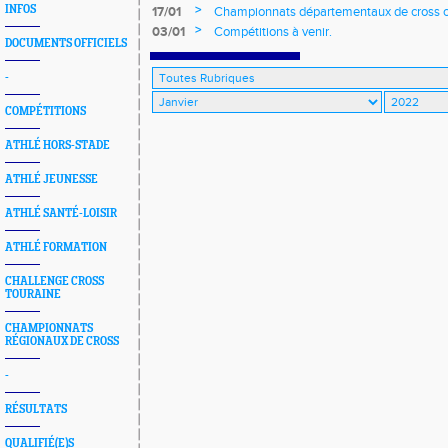
>
INFOS
17/01
Championnats départementaux de cross co
longs et meetings en salle
>
03/01
Compétitions à venir.
DOCUMENTS OFFICIELS
-
COMPÉTITIONS
ATHLÉ HORS-STADE
ATHLÉ JEUNESSE
ATHLÉ SANTÉ-LOISIR
ATHLÉ FORMATION
CHALLENGE CROSS
TOURAINE
CHAMPIONNATS
RÉGIONAUX DE CROSS
-
RÉSULTATS
QUALIFIÉ(E)S