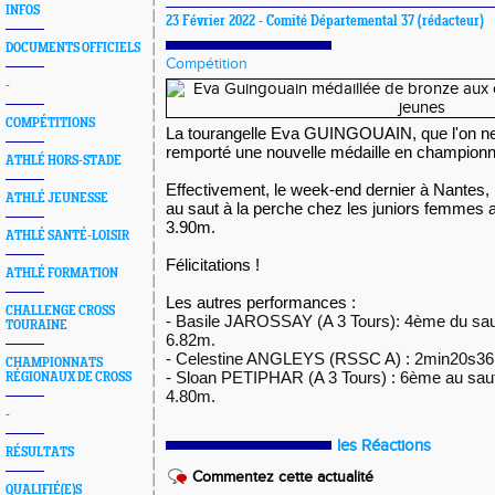
INFOS
23 Février 2022 -
Comité Départemental 37
(rédacteur)
DOCUMENTS OFFICIELS
Compétition
-
COMPÉTITIONS
La tourangelle Eva GUINGOUAIN, que l'on ne
remporté une nouvelle médaille en championn
ATHLÉ HORS-STADE
Effectivement, le week-end dernier à Nantes,
ATHLÉ JEUNESSE
au saut à la perche chez les juniors femmes
3.90m.
ATHLÉ SANTÉ-LOISIR
Félicitations !
ATHLÉ FORMATION
Les autres performances :
CHALLENGE CROSS
-
Basile JAROSSAY (A 3 Tours): 4ème du sa
TOURAINE
6.82m.
- Celestine ANGLEYS (RSSC A) : 2min20s36 
CHAMPIONNATS
- Sloan PETIPHAR (A 3 Tours) : 6ème au sau
RÉGIONAUX DE CROSS
4.80m.
-
les Réactions
RÉSULTATS
Commentez cette actualité
QUALIFIÉ(E)S