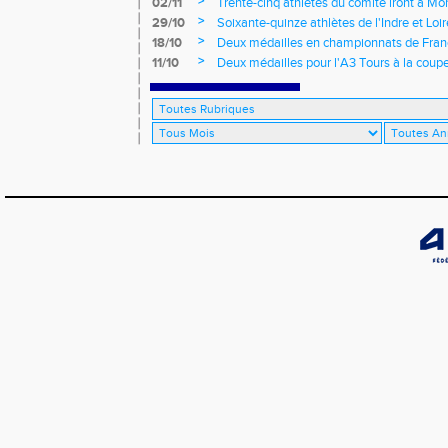
>
02/11
Trente-cinq athlètes du comité iront à M
>
29/10
Soixante-quinze athlètes de l'Indre et Loi
régionaux de cross-country 2021
>
18/10
Deux médailles en championnats de Fra
>
11/10
Deux médailles pour l'A3 Tours à la coup