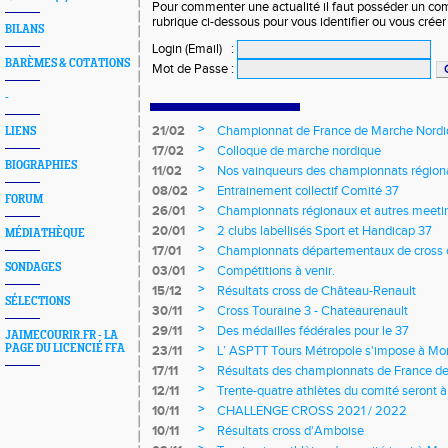
Pour commenter une actualité il faut posséder un compt
rubrique ci-dessous pour vous identifier ou vous crée
BILANS
Login (Email)
:
BARÈMES & COTATIONS
Mot de Passe
:
-
>
21/02
Championnat de France de Marche Nord
LIENS
>
17/02
Colloque de marche nordique
BIOGRAPHIES
>
11/02
Nos vainqueurs des championnats région
>
08/02
Entrainement collectif Comité 37
FORUM
>
26/01
Championnats régionaux et autres meeting
>
20/01
2 clubs labellisés Sport et Handicap 37
MÉDIATHÈQUE
>
17/01
Championnats départementaux de cross c
longs et meetings en salle
SONDAGES
>
03/01
Compétitions à venir.
>
15/12
Résultats cross de Château-Renault
SÉLECTIONS
>
30/11
Cross Touraine 3 - Chateaurenault
>
29/11
Des médailles fédérales pour le 37
JAIMECOURIR.FR - LA
>
PAGE DU LICENCIÉ FFA
23/11
L’ ASPTT Tours Métropole s'impose à Mon
>
17/11
Résultats des championnats de France de
>
12/11
Trente-quatre athlètes du comité seront
>
10/11
CHALLENGE CROSS 2021 / 2022
>
10/11
Résultats cross d'Amboise