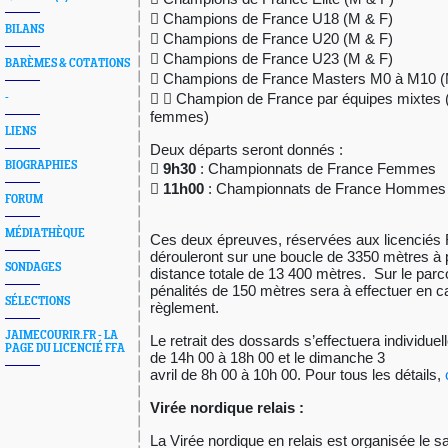

Champions de France U18 (M & F)
BILANS

Champions de France U20 (M & F)

Champions de France U23 (M & F)
BARÈMES & COTATIONS

Champions de France Masters M0 à M10 (


Champion de France par équipes mixtes 
-
femmes)
LIENS
Deux départs seront donnés :
BIOGRAPHIES

9h30
: Championnats de France Femmes

11h00
: Championnats de France Hommes
FORUM
MÉDIATHÈQUE
Ces deux épreuves, réservées aux licenciés 
dérouleront sur une boucle de 3350 mètres
à 
SONDAGES
distance totale de 13 400 mètres.
Sur le parc
pénalités de 150 mètres sera à effectuer en 
SÉLECTIONS
règlement.
JAIMECOURIR.FR - LA
Le retrait des dossards s’effectuera individuel
PAGE DU LICENCIÉ FFA
de 14h 00 à 18h 00 et le dimanche 3
avril de 8h 00 à 10h 00.
Pour tous les détails,
Virée nordique relais :
La Virée nordique en relais est organisée le s