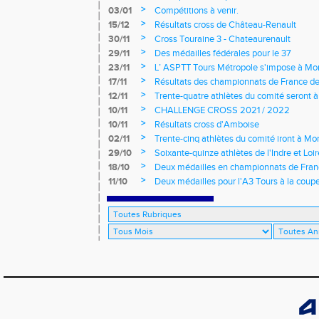
longs et meetings en salle
>
03/01
Compétitions à venir.
>
15/12
Résultats cross de Château-Renault
>
30/11
Cross Touraine 3 - Chateaurenault
>
29/11
Des médailles fédérales pour le 37
>
23/11
L’ ASPTT Tours Métropole s'impose à Mon
>
17/11
Résultats des championnats de France de
>
12/11
Trente-quatre athlètes du comité seront
>
10/11
CHALLENGE CROSS 2021 / 2022
>
10/11
Résultats cross d'Amboise
>
02/11
Trente-cinq athlètes du comité iront à M
>
29/10
Soixante-quinze athlètes de l'Indre et Loi
régionaux de cross-country 2021
>
18/10
Deux médailles en championnats de Fra
>
11/10
Deux médailles pour l'A3 Tours à la coup