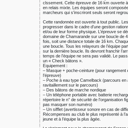
clssement. Cette épreuve de 16 km ouverte à t
en relais mixte. Les équipes seront composée
marcheurs qui s’inscriront seuls seront regro
Cette randonnée est ouverte à tout public. Les
progresser dans le cadre d’une gestion
ration
et/ou de leur forme physique.
L’épreuve se dé
domaine de Chamarande sur une boucle de 4
fois, soit une distance totale de 16 km.
Chaque
une boucle. Tous les relayeurs de l’équipe p
sur
la dernière boucle. Ils devront franchir l’a
temps de l’équipe ne sera pas validé. Le
passa
un « Check bâtons ».
Equipement :
–
Masque + poche‐ceinture (pour rangement
l’épreuve)
–
Poche à eau type Camelback (parcours en a
ravitaillement sur le parcours)
–
Des bâtons de marche nordique
–
Un téléphone portable avec batterie rechar
répertoire le n° de sécurité de
l’organisation f
pas masquer son numéro)
–
Un sifflet (avertisseur sonore en cas de diffi
Récompenses au club le plus représenté à l’arr
jeune et à l’équipe la plus âgée.