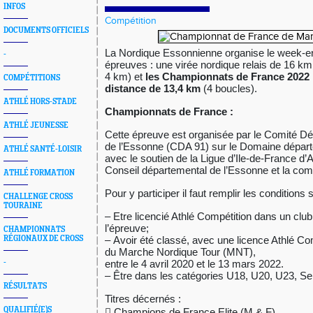
INFOS
Compétition
DOCUMENTS OFFICIELS
La Nordique Essonnienne organise le week-end
-
épreuves : une virée nordique relais de 16 k
4 km)
et
les Championnats de France 2022 
COMPÉTITIONS
distance de 13,4 km
(4 boucles).
ATHLÉ HORS-STADE
Championnats de France :
ATHLÉ JEUNESSE
Cette
épreuve est organisée par le Comité Dé
de l’Essonne (CDA 91) sur le Domaine
dépar
ATHLÉ SANTÉ-LOISIR
avec le soutien de la Ligue d’Ile‐de‐France d’A
Conseil
départemental de l’Essonne et la c
ATHLÉ FORMATION
Pour y participer il faut remplir les conditions 
CHALLENGE CROSS
TOURAINE
– Etre licencié Athlé Compétition dans un club 
l’épreuve;
CHAMPIONNATS
RÉGIONAUX DE CROSS
–
Avoir été classé,
avec une licence Athlé Co
du Marche Nordique Tour (MNT),
-
entre le 4 avril 2020 et le 13 mars 2022.
– Être dans les catégories U18, U20,
U23, Se
RÉSULTATS
Titres décernés :
QUALIFIÉ(E)S

Champions de France Elite (M & F)