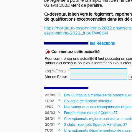
Le règlement pour le championnat de Franc
03 avril 2022 vient de paraître.
Ci-dessous, le lien vers le règlement, importa
de qualifications exceptionnelles dans les délai
https://nordique-essonnienne-2022.onsinscri
essonnienne-2022_fr.pdf?v=8041
les Réactions
Commentez cette actualité
Pour commenter une actualité il faut posséder un compt
rubrique ci-dessous pour vous identifier ou vous crée
Login (Email)
:
Mot de Passe
:
>
23/02
Eva Guingouain médaillée de bronze aux
jeunes
>
17/02
Colloque de marche nordique
>
11/02
Nos vainqueurs des championnats région
>
08/02
Entrainement collectif Comité 37
>
26/01
Championnats régionaux et autres meeting
>
20/01
2 clubs labellisés Sport et Handicap 37
>
17/01
Championnats départementaux de cross c