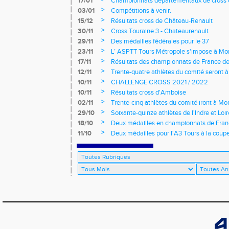
17/01
Championnats départementaux de cross c
longs et meetings en salle
>
03/01
Compétitions à venir.
>
15/12
Résultats cross de Château-Renault
>
30/11
Cross Touraine 3 - Chateaurenault
>
29/11
Des médailles fédérales pour le 37
>
23/11
L’ ASPTT Tours Métropole s'impose à Mon
>
17/11
Résultats des championnats de France de
>
12/11
Trente-quatre athlètes du comité seront
>
10/11
CHALLENGE CROSS 2021 / 2022
>
10/11
Résultats cross d'Amboise
>
02/11
Trente-cinq athlètes du comité iront à M
>
29/10
Soixante-quinze athlètes de l'Indre et Loi
régionaux de cross-country 2021
>
18/10
Deux médailles en championnats de Fra
>
11/10
Deux médailles pour l'A3 Tours à la coup