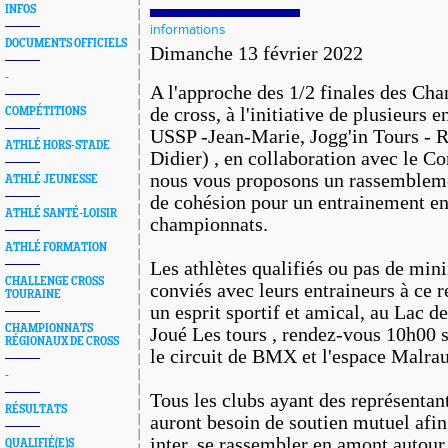
INFOS
informations
DOCUMENTS OFFICIELS
Dimanche 13 février 2022
-
A l'approche des 1/2 finales des Ch
de cross, à l'initiative de plusieurs e
COMPÉTITIONS
USSP -Jean-Marie, Jogg'in Tours - R
ATHLÉ HORS-STADE
Didier) , en collaboration avec le Co
nous vous proposons un rassembleme
ATHLÉ JEUNESSE
de cohésion pour un entrainement en
ATHLÉ SANTÉ-LOISIR
championnats.
ATHLÉ FORMATION
Les athlètes qualifiés ou pas de min
CHALLENGE CROSS
conviés avec leurs entraineurs à ce 
TOURAINE
un esprit sportif et amical, au Lac de
CHAMPIONNATS
Joué Les tours , rendez-vous 10h00 s
RÉGIONAUX DE CROSS
le circuit de BMX et l'espace Malra
-
Tous les clubs ayant des représenta
RÉSULTATS
auront besoin de soutien mutuel afin 
inter, se rassembler en amont autour 
QUALIFIÉ(E)S