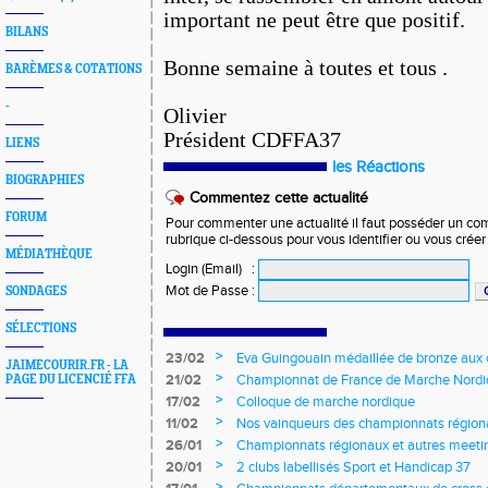
important ne peut être que positif.
BILANS
Bonne semaine à toutes et tous .
BARÈMES & COTATIONS
-
Olivier
Président CDFFA37
LIENS
les Réactions
BIOGRAPHIES
Commentez cette actualité
FORUM
Pour commenter une actualité il faut posséder un compt
rubrique ci-dessous pour vous identifier ou vous crée
MÉDIATHÈQUE
Login (Email)
:
Mot de Passe
:
SONDAGES
SÉLECTIONS
>
23/02
Eva Guingouain médaillée de bronze aux
JAIMECOURIR.FR - LA
jeunes
>
21/02
Championnat de France de Marche Nord
PAGE DU LICENCIÉ FFA
>
17/02
Colloque de marche nordique
>
11/02
Nos vainqueurs des championnats région
>
26/01
Championnats régionaux et autres meeting
>
20/01
2 clubs labellisés Sport et Handicap 37
>