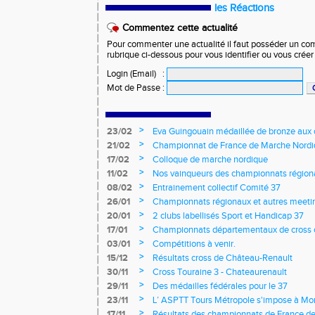
les Réactions
Commentez cette actualité
Pour commenter une actualité il faut posséder un compt
rubrique ci-dessous pour vous identifier ou vous crée
Login (Email)
:
Mot de Passe
:
>
23/02
Eva Guingouain médaillée de bronze aux
jeunes
>
21/02
Championnat de France de Marche Nord
>
17/02
Colloque de marche nordique
>
11/02
Nos vainqueurs des championnats région
>
08/02
Entrainement collectif Comité 37
>
26/01
Championnats régionaux et autres meeting
>
20/01
2 clubs labellisés Sport et Handicap 37
>
17/01
Championnats départementaux de cross c
longs et meetings en salle
>
03/01
Compétitions à venir.
>
15/12
Résultats cross de Château-Renault
>
30/11
Cross Touraine 3 - Chateaurenault
>
29/11
Des médailles fédérales pour le 37
>
23/11
L’ ASPTT Tours Métropole s'impose à Mon
>
17/11
Résultats des championnats de France de