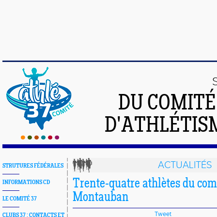
DU COMIT
D'ATHLÉTISM
ACTUALITÉS
STRUTURES FÉDÉRALES
Trente-quatre athlètes du comi
INFORMATIONS CD
Montauban
LE COMITÉ 37
Tweet
CLUBS 37 : CONTACTS ET