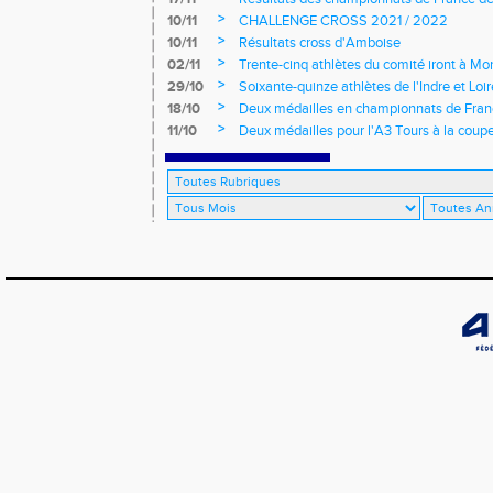
>
10/11
CHALLENGE CROSS 2021 / 2022
>
10/11
Résultats cross d'Amboise
>
02/11
Trente-cinq athlètes du comité iront à M
>
29/10
Soixante-quinze athlètes de l'Indre et Loi
régionaux de cross-country 2021
>
18/10
Deux médailles en championnats de Fra
>
11/10
Deux médailles pour l'A3 Tours à la coup