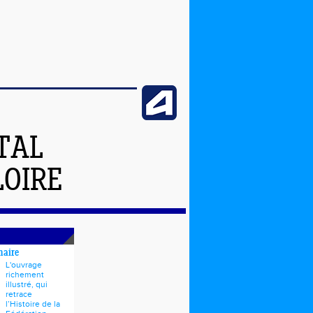
TAL
LOIRE
naire
L'ouvrage
richement
illustré, qui
retrace
l’Histoire de la