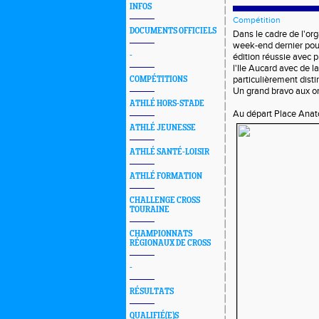
INFOS
Compétition
DOCUMENTS OFFICIELS
Dans le cadre de l'org
week-end dernier pou
-
édition réussie avec p
l'Ile Aucard avec de l
particulièrement dist
COMPÉTITIONS
Un grand bravo aux or
ATHLÉ HORS-STADE
Au départ Place Anato
ATHLÉ JEUNESSE
ATHLÉ SANTÉ-LOISIR
ATHLÉ FORMATION
CHALLENGE CROSS
TOURAINE
CHAMPIONNATS
RÉGIONAUX DE CROSS
-
RÉSULTATS
QUALIFIÉ(E)S