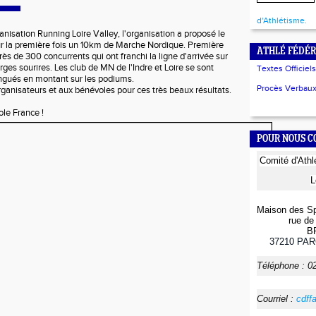
d'Athlétisme.
anisation Running Loire Valley, l'organisation a proposé le
r la première fois un 10km de Marche Nordique. Première
ATHLÉ FÉDÉR
rès de 300 concurrents qui ont franchi la ligne d'arrivée sur
arges sourires. Les club de MN de l'Indre et Loire se sont
Textes Officiels
ingués en montant sur les podiums.
Procès Verbaux 
ganisateurs et aux bénévoles pour ces très beaux résultats.
le France !
POUR NOUS 
Comité
d'Ath
L
Maison des Sp
rue de 
B
37210
PAR
Téléphone :
0
Courriel :
cdff