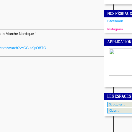
NOS RÉSEAUX
Facebook
Instagram
 la Marche Nordique !
APPLICATION
e.com/watch?v=GG-sKjtO8TQ
LES ESPACES