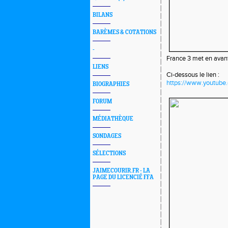
BILANS
BARÈMES & COTATIONS
-
France 3 met en avant
LIENS
Ci-dessous le lien :
https://www.youtub
BIOGRAPHIES
FORUM
MÉDIATHÈQUE
SONDAGES
SÉLECTIONS
JAIMECOURIR.FR - LA
PAGE DU LICENCIÉ FFA