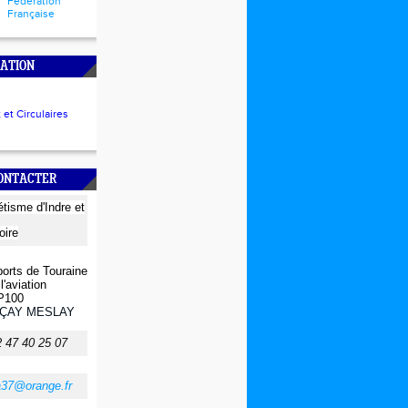
Fédération
Française
ATION
et Circulaires
CONTACTER
létisme
d'Indre et
oire
orts de Touraine
l'aviation
P100
ÇAY MESLAY
2 47 40 25 07
a37@orange.fr