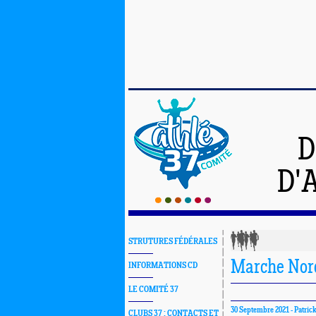
D
D'
STRUTURES FÉDÉRALES
Marche Nord
INFORMATIONS CD
LE COMITÉ 37
30 Septembre 2021 -
Patric
CLUBS 37 : CONTACTS ET