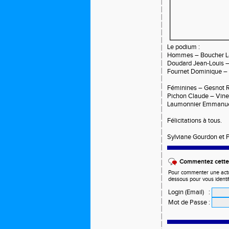
Le podium :
Hommes – Boucher La
Doudard Jean-Louis –
Fournet Dominique – 
Féminines – Gesnot R
Pichon Claude – Vineu
Laumonnier Emmanuel
Félicitations à tous.
Sylviane Gourdon et P
Commentez cette 
Pour commenter une actual
dessous pour vous identi
Login (Email)
:
Mot de Passe
: