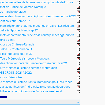
ouain médaillée de bronze aux championnats de France
nat de France de Marche Nordique
 de marche nordique
ueurs des championnats régionaux de cross-country 2022
ent collectif Comité 37
ats régionaux et autres meetings en salle : Les résultats
abellisés Sport et Handicap 37
ats départementaux de cross country, meetings lancers
meetings en salle
ons à venir.
 cross de Château-Renault
raine 3 - Chateaurenault
lles fédérales pour le 37
Tours Métropole s'impose à Montlouis
 des championnats de France de cross-country 2021
atre athlètes du comité seront à Montauban
GE CROSS 2021 / 2022
 cross d'Amboise
nq athlètes du comité iront à Montauban pour les France
quinze athlètes de l'Indre et Loire seront au départ des
 de cross-country 2021
ailles en championnats de France ce week-end