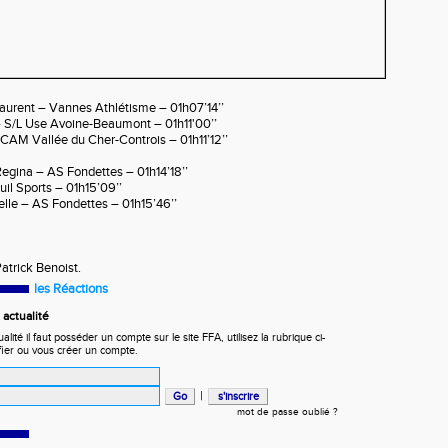
urent – Vannes Athlétisme – 01h07’14’’
 S/L Use Avoine-Beaumont – 01h11'00’’
CAM Vallée du Cher-Controis – 01h11’12’’
egina – AS Fondettes – 01h14’18’’
il Sports – 01h15’09’’
le – AS Fondettes – 01h15’46’’
atrick Benoist.
les Réactions
actualité
ité il faut posséder un compte sur le site FFA, utilisez la rubrique ci-
fier ou vous créer un compte.
|
mot de passe oublié ?