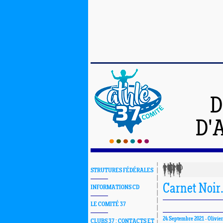
D
D'
STRUTURES FÉDÉRALES
Carnet Noir
INFORMATIONS CD
LE COMITÉ 37
24 Septembre 2021 -
Olivi
CLUBS 37 : CONTACTS ET