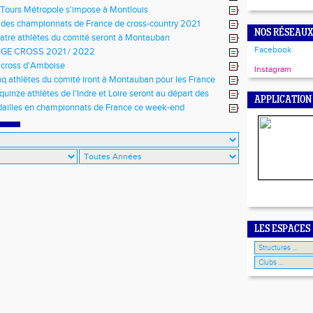
Tours Métropole s'impose à Montlouis
 des championnats de France de cross-country 2021
NOS RÉSEAUX
atre athlètes du comité seront à Montauban
Facebook
GE CROSS 2021 / 2022
 cross d'Amboise
Instagram
nq athlètes du comité iront à Montauban pour les France
quinze athlètes de l'Indre et Loire seront au départ des
APPLICATION
 de cross-country 2021
ailles en championnats de France ce week-end
LES ESPACES