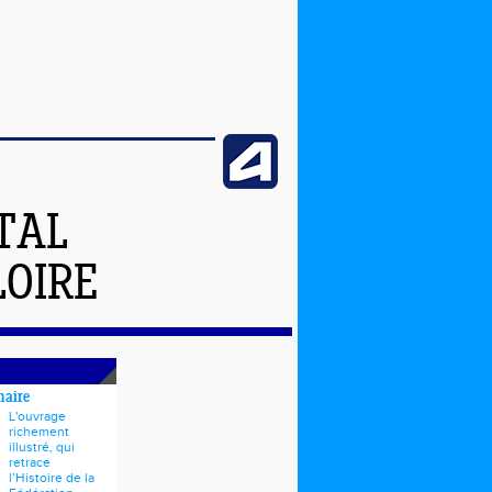
TAL
LOIRE
naire
L'ouvrage
richement
illustré, qui
retrace
l’Histoire de la