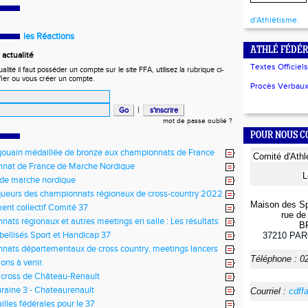
d'Athlétisme.
les Réactions
ATHLÉ FÉDÉR
actualité
Textes Officiels
ité il faut posséder un compte sur le site FFA, utilisez la rubrique ci-
fier ou vous créer un compte.
Procès Verbaux 
|
mot de passe oublié ?
POUR NOUS 
ouain médaillée de bronze aux championnats de France
Comité
d'Ath
nat de France de Marche Nordique
L
 de marche nordique
ueurs des championnats régionaux de cross-country 2022
Maison des Sp
ent collectif Comité 37
rue de 
ats régionaux et autres meetings en salle : Les résultats
B
abellisés Sport et Handicap 37
37210
PAR
ats départementaux de cross country, meetings lancers
Téléphone :
0
meetings en salle
ons à venir.
 cross de Château-Renault
raine 3 - Chateaurenault
Courriel :
cdff
lles fédérales pour le 37