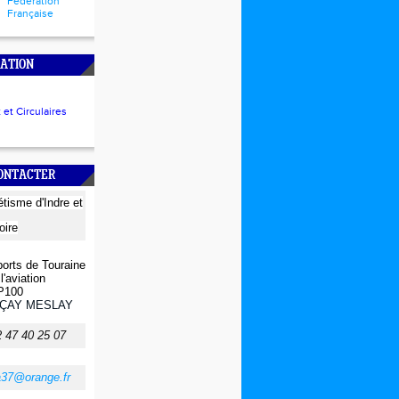
Fédération
Française
ATION
et Circulaires
CONTACTER
létisme
d'Indre et
oire
orts de Touraine
l'aviation
P100
ÇAY MESLAY
2 47 40 25 07
a37@orange.fr