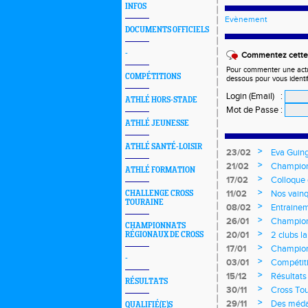
INFOS
Evènement
DOCUMENTS OFFICIELS
-
Commentez cette 
Pour commenter une actual
COMPÉTITIONS
dessous pour vous identi
Login (Email)
:
ATHLÉ HORS-STADE
Mot de Passe
:
ATHLÉ JEUNESSE
ATHLÉ SANTÉ-LOISIR
>
23/02
Eva Guing
jeunes
>
21/02
Champion
ATHLÉ FORMATION
>
17/02
Colloque
>
11/02
Nos vainq
CHALLENGE CROSS
TOURAINE
>
08/02
Entrainem
>
26/01
Championn
CHAMPIONNATS
>
20/01
2 clubs l
RÉGIONAUX DE CROSS
>
17/01
Championn
-
longs et 
>
03/01
Compétiti
>
15/12
Résultats
RÉSULTATS
>
30/11
Cross Tou
>
29/11
Des médai
QUALIFIÉ(E)S