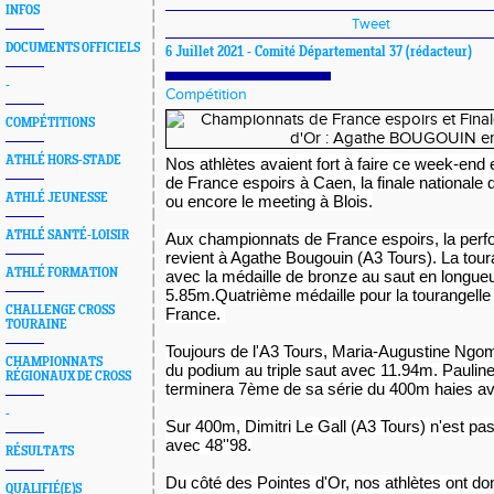
INFOS
Tweet
DOCUMENTS OFFICIELS
6 Juillet 2021 -
Comité Départemental 37
(rédacteur)
-
Compétition
COMPÉTITIONS
ATHLÉ HORS-STADE
Nos athlètes avaient fort à faire ce week-end
de France espoirs à Caen, la finale nationale 
ATHLÉ JEUNESSE
ou encore le meeting à Blois.
ATHLÉ SANTÉ-LOISIR
Aux championnats de France espoirs, la per
revient à Agathe Bougouin (A3 Tours). La tour
ATHLÉ FORMATION
avec la médaille de bronze au saut en longue
5.85m.
Quatrième médaille pour la tourangell
CHALLENGE CROSS
France.
TOURAINE
Toujours de l'A3 Tours, Maria-Augustine Ngo
CHAMPIONNATS
du podium au triple saut avec 11.94m.
Paulin
RÉGIONAUX DE CROSS
terminera 7ème de sa série du 400m haies av
-
Sur 400m, Dimitri Le Gall (A3 Tours) n'est pas
avec 48''98.
RÉSULTATS
Du côté des Pointes d'Or, nos athlètes ont don
QUALIFIÉ(E)S