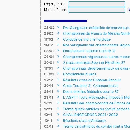
Login (Email)
:
Mot de Passe
:
>
23/02
Eva Guingouain médaillée de bronze aux
jeunes
>
21/02
Championnat de France de Marche Nord
>
17/02
Colloque de marche nordique
>
11/02
Nos vainqueurs des championnats région
>
08/02
Entrainement collectif Comité 37
>
26/01
Championnats régionaux et autres meeting
>
20/01
2 clubs labellisés Sport et Handicap 37
>
17/01
Championnats départementaux de cross c
longs et meetings en salle
>
03/01
Compétitions à venir.
>
15/12
Résultats cross de Château-Renault
>
30/11
Cross Touraine 3 - Chateaurenault
>
29/11
Des médailles fédérales pour le 37
>
23/11
L’ ASPTT Tours Métropole s'impose à Mon
>
17/11
Résultats des championnats de France de
>
12/11
Trente-quatre athlètes du comité seront
>
10/11
CHALLENGE CROSS 2021 / 2022
>
10/11
Résultats cross d'Amboise
>
02/11
Trente-cinq athlètes du comité iront à M