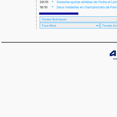
>
29/10
Soixante-quinze athlètes de l'Indre et Loi
régionaux de cross-country 2021
>
18/10
Deux médailles en championnats de Fra