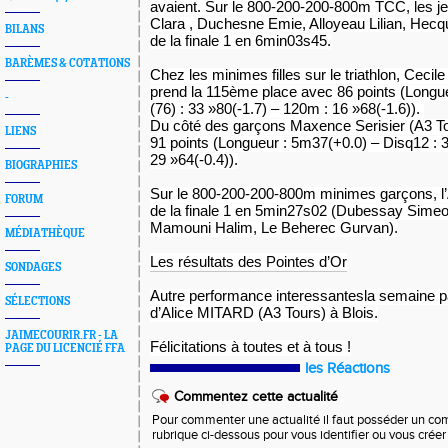
avaient.
Sur le 800-200-200-800m TCC, les je
Clara , Duchesne Emie, Alloyeau Lilian, Hecq
BILANS
de la finale 1 en 6min03s45.
BARÈMES & COTATIONS
Chez les minimes filles sur le triathlon,
Cecile
prend la 115ème place avec 86 points (Longu
-
(76) : 33 »80(-1.7) – 120m : 16 »68(-1.6)).
Du côté des garçons
Maxence Serisier (A3 T
LIENS
91 points (Longueur : 5m37(+0.0) – Disq12 : 
29 »64(-0.4)).
BIOGRAPHIES
Sur le 800-200-200-800m minimes garçons, l
FORUM
de la finale 1 en 5min27s02 (Dubessay Simeo
Mamouni Halim, Le Beherec Gurvan).
MÉDIATHÈQUE
Les résultats des Pointes d’Or
SONDAGES
Autre performance interessantesla semaine p
SÉLECTIONS
d’Alice MITARD (A3 Tours) à Blois.
JAIMECOURIR.FR - LA
Félicitations à toutes et à tous !
PAGE DU LICENCIÉ FFA
les Réactions
Commentez cette actualité
Pour commenter une actualité il faut posséder un compt
rubrique ci-dessous pour vous identifier ou vous crée