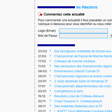
les Réactions
Commentez cette actualité
Pour commenter une actualité il faut posséder un compt
rubrique ci-dessous pour vous identifier ou vous crée
Login (Email)
:
Mot de Passe
:
>
23/02
Eva Guingouain médaillée de bronze aux
jeunes
>
21/02
Championnat de France de Marche Nord
>
17/02
Colloque de marche nordique
>
11/02
Nos vainqueurs des championnats région
>
08/02
Entrainement collectif Comité 37
>
26/01
Championnats régionaux et autres meeting
>
20/01
2 clubs labellisés Sport et Handicap 37
>
17/01
Championnats départementaux de cross c
longs et meetings en salle
>
03/01
Compétitions à venir.
>
15/12
Résultats cross de Château-Renault
>
30/11
Cross Touraine 3 - Chateaurenault
>
29/11
Des médailles fédérales pour le 37
>
23/11
L’ ASPTT Tours Métropole s'impose à Mon