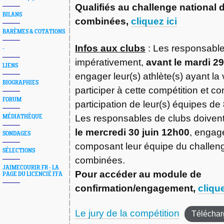
Qualifiés au challenge national 
BILANS
combinées,
cliquez ici
BARÈMES & COTATIONS
Infos aux clubs
: Les responsable
-
impérativement,
avant le mardi 29
LIENS
engager leur(s) athlète(s) ayant la
BIOGRAPHIES
participer à cette compétition et co
FORUM
participation de leur(s) équipes de 
Les responsables de clubs doiven
MÉDIATHÈQUE
le mercredi 30 juin 12h00
, engage
SONDAGES
composant leur équipe du challen
SÉLECTIONS
combinées.
JAIMECOURIR.FR - LA
Pour accéder au module de
PAGE DU LICENCIÉ FFA
confirmation/engagement,
clique
Le jury de la compétition
Téléchar