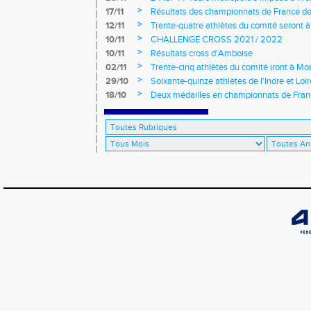
>
17/11
Résultats des championnats de France de
>
12/11
Trente-quatre athlètes du comité seront
>
10/11
CHALLENGE CROSS 2021 / 2022
>
10/11
Résultats cross d'Amboise
>
02/11
Trente-cinq athlètes du comité iront à M
>
29/10
Soixante-quinze athlètes de l'Indre et Loi
régionaux de cross-country 2021
>
18/10
Deux médailles en championnats de Fra