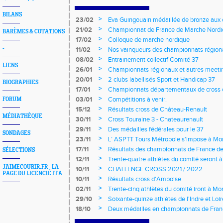
BILANS
>
23/02
Eva Guingouain médaillée de bronze aux
jeunes
>
21/02
Championnat de France de Marche Nord
BARÈMES & COTATIONS
>
17/02
Colloque de marche nordique
>
-
11/02
Nos vainqueurs des championnats région
>
08/02
Entrainement collectif Comité 37
LIENS
>
26/01
Championnats régionaux et autres meeting
>
20/01
2 clubs labellisés Sport et Handicap 37
BIOGRAPHIES
>
17/01
Championnats départementaux de cross c
longs et meetings en salle
>
03/01
Compétitions à venir.
FORUM
>
15/12
Résultats cross de Château-Renault
MÉDIATHÈQUE
>
30/11
Cross Touraine 3 - Chateaurenault
>
29/11
Des médailles fédérales pour le 37
SONDAGES
>
23/11
L’ ASPTT Tours Métropole s'impose à Mon
>
17/11
Résultats des championnats de France de
SÉLECTIONS
>
12/11
Trente-quatre athlètes du comité seront
JAIMECOURIR.FR - LA
>
10/11
CHALLENGE CROSS 2021 / 2022
PAGE DU LICENCIÉ FFA
>
10/11
Résultats cross d'Amboise
>
02/11
Trente-cinq athlètes du comité iront à M
>
29/10
Soixante-quinze athlètes de l'Indre et Loi
régionaux de cross-country 2021
>
18/10
Deux médailles en championnats de Fra