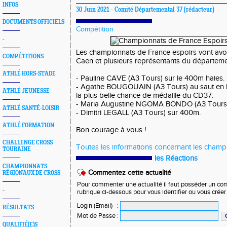
INFOS
30 Juin 2021 -
Comité Départemental 37
(rédacteur)
DOCUMENTS OFFICIELS
Compétition
-
Les championnats de France espoirs vont avoi
COMPÉTITIONS
Caen et plusieurs représentants du départeme
ATHLÉ HORS-STADE
- Pauline CAVE (A3 Tours) sur le 400m haies.
- Agathe BOUGOUAIN (A3 Tours) au saut en l
ATHLÉ JEUNESSE
la plus belle chance de médaille du CD37.
- Maria Augustine NGOMA BONDO (A3 Tours) a
ATHLÉ SANTÉ-LOISIR
- Dimitri LEGALL (A3 Tours) sur 400m.
ATHLÉ FORMATION
Bon courage à vous !
CHALLENGE CROSS
Toutes les informations concernant les champ
TOURAINE
les Réactions
CHAMPIONNATS
Commentez cette actualité
RÉGIONAUX DE CROSS
Pour commenter une actualité il faut posséder un compt
-
rubrique ci-dessous pour vous identifier ou vous crée
Login (Email)
:
RÉSULTATS
Mot de Passe
:
QUALIFIÉ(E)S