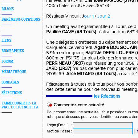
marteau à 57.74m.
Charlotte MARUJO (JTA
) 
400m haies en JUF avec 65''73.
BILANS
Résultats Vineuil : J
our 1
/
Jour 2
BARÈMES & COTATIONS
Un meeting avait également lieu à Tours ce
-
Pauline CAVE (A3 Tours)
réalise un bon 64''1
LIENS
Une délégation d'athlètes du département sont
Carquefou ce vendredi.
Agathe BOUGOUAIN (
BIOGRAPHIES
5.91m en longueur,
Baptiste DEPRIL DUPRE (
800m en 1'51''75. La plus belle performance r
FORUM
PERRINEAU (JR37)
qui réalise un gros 13'58
JARD (JR37)
n'a pas démérité non plus car en sé
MÉDIATHÈQUE
14'09''69.
Alice MITARD (A3 Tours)
a réalisé 
SONDAGES
Félicitations à toutes et à tous pour vos per
dès cette semaine pour de nouveaux meeting
SÉLECTIONS
les Réactions
JAIMECOURIR.FR - LA
Commentez cette actualité
PAGE DU LICENCIÉ FFA
Pour commenter une actualité il faut posséder un compt
rubrique ci-dessous pour vous identifier ou vous crée
Login (Email)
:
Mot de Passe
: