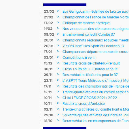
>
23/02
Eva Guingouain médaillée de bronze aux
jeunes
>
21/02
Championnat de France de Marche Nord
>
17/02
Colloque de marche nordique
>
11/02
Nos vainqueurs des championnats région
>
08/02
Entrainement collectif Comité 37
>
26/01
Championnats régionaux et autres meeting
>
20/01
2 clubs labellisés Sport et Handicap 37
>
17/01
Championnats départementaux de cross c
longs et meetings en salle
>
03/01
Compétitions à venir.
>
15/12
Résultats cross de Château-Renault
>
30/11
Cross Touraine 3 - Chateaurenault
>
29/11
Des médailles fédérales pour le 37
>
23/11
L’ ASPTT Tours Métropole s'impose à Mon
>
17/11
Résultats des championnats de France de
>
12/11
Trente-quatre athlètes du comité seront
>
10/11
CHALLENGE CROSS 2021 / 2022
>
10/11
Résultats cross d'Amboise
>
02/11
Trente-cinq athlètes du comité iront à M
>
29/10
Soixante-quinze athlètes de l'Indre et Loi
régionaux de cross-country 2021
>
18/10
Deux médailles en championnats de Fra