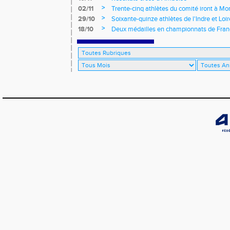
>
02/11
Trente-cinq athlètes du comité iront à M
>
29/10
Soixante-quinze athlètes de l'Indre et Loi
régionaux de cross-country 2021
>
18/10
Deux médailles en championnats de Fra