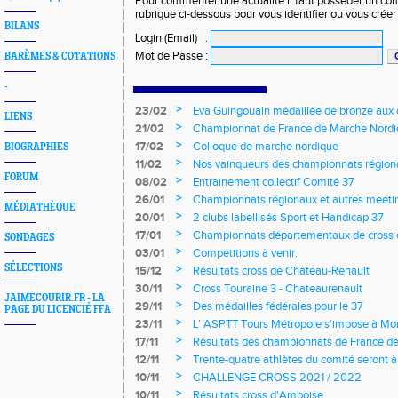
Pour commenter une actualité il faut posséder un compt
rubrique ci-dessous pour vous identifier ou vous crée
BILANS
Login (Email)
:
Mot de Passe
:
BARÈMES & COTATIONS
-
>
23/02
Eva Guingouain médaillée de bronze aux
LIENS
jeunes
>
21/02
Championnat de France de Marche Nord
>
17/02
Colloque de marche nordique
BIOGRAPHIES
>
11/02
Nos vainqueurs des championnats région
FORUM
>
08/02
Entrainement collectif Comité 37
>
26/01
Championnats régionaux et autres meeting
MÉDIATHÈQUE
>
20/01
2 clubs labellisés Sport et Handicap 37
>
17/01
Championnats départementaux de cross c
SONDAGES
longs et meetings en salle
>
03/01
Compétitions à venir.
SÉLECTIONS
>
15/12
Résultats cross de Château-Renault
>
30/11
Cross Touraine 3 - Chateaurenault
JAIMECOURIR.FR - LA
>
29/11
Des médailles fédérales pour le 37
PAGE DU LICENCIÉ FFA
>
23/11
L’ ASPTT Tours Métropole s'impose à Mon
>
17/11
Résultats des championnats de France de
>
12/11
Trente-quatre athlètes du comité seront
>
10/11
CHALLENGE CROSS 2021 / 2022
>
10/11
Résultats cross d'Amboise