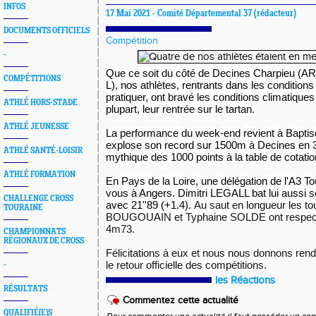
INFOS
17 Mai 2021 -
Comité Départemental 37
(rédacteur)
DOCUMENTS OFFICIELS
Compétition
-
Que ce soit du côté de Decines Charpieu (AR
COMPÉTITIONS
L), nos athlètes, rentrants dans les conditions
pratiquer, ont bravé les conditions climatiques
ATHLÉ HORS-STADE
plupart, leur rentrée sur le tartan.
ATHLÉ JEUNESSE
La performance du week-end revient à Bapti
explose son record sur 1500m à Decines en 3'48
ATHLÉ SANTÉ-LOISIR
mythique des 1000 points à la table de cotatio
ATHLÉ FORMATION
En Pays de la Loire, une délégation de l'A3 T
vous à Angers. Dimitri LEGALL bat lui aussi 
CHALLENGE CROSS
avec 21''89 (+1.4).
Au saut en longueur les to
TOURAINE
BOUGOUAIN et Typhaine SOLDE ont respect
4m73.
CHAMPIONNATS
RÉGIONAUX DE CROSS
Félicitations à eux et nous nous donnons rend
le retour officielle des compétitions.
-
les Réactions
RÉSULTATS
Commentez cette actualité
QUALIFIÉ(E)S