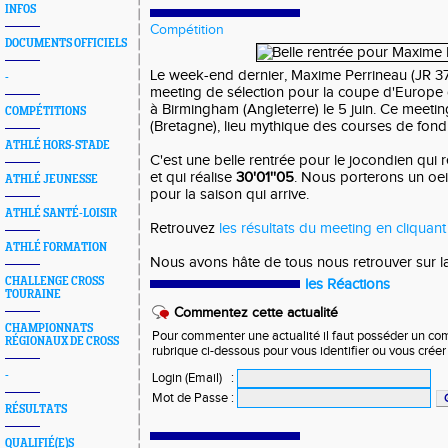
INFOS
Compétition
DOCUMENTS OFFICIELS
Le week-end dernier, Maxime Perrineau (JR 37)
-
meeting de sélection pour la coupe d'Europe 
à Birmingham (Angleterre) le 5 juin. Ce meeting
COMPÉTITIONS
(Bretagne), lieu mythique des courses de fond
ATHLÉ HORS-STADE
C'est une belle rentrée pour le jocondien qui r
et qui réalise
30'01''05
. Nous porterons un oeil 
ATHLÉ JEUNESSE
pour la saison qui arrive.
ATHLÉ SANTÉ-LOISIR
Retrouvez
les résultats du meeting en cliquant i
ATHLÉ FORMATION
Nous avons hâte de tous nous retrouver sur la
CHALLENGE CROSS
les Réactions
TOURAINE
Commentez cette actualité
CHAMPIONNATS
Pour commenter une actualité il faut posséder un compt
RÉGIONAUX DE CROSS
rubrique ci-dessous pour vous identifier ou vous crée
-
Login (Email)
:
Mot de Passe
:
RÉSULTATS
QUALIFIÉ(E)S