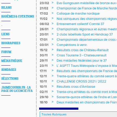
>
23/02
Eva Guingouain médaillée de bronze aux
jeunes
>
BILANS
21/02
Championnat de France de Marche Nord
>
17/02
Colloque de marche nordique
BARÈMES & COTATIONS
>
11/02
Nos vainqueurs des championnats région
>
08/02
Entrainement collectif Comité 37
-
>
26/01
Championnats régionaux et autres meeting
>
20/01
2 clubs labellisés Sport et Handicap 37
LIENS
>
17/01
Championnats départementaux de cross c
BIOGRAPHIES
longs et meetings en salle
>
03/01
Compétitions à venir.
>
15/12
Résultats cross de Château-Renault
FORUM
>
30/11
Cross Touraine 3 - Chateaurenault
>
29/11
Des médailles fédérales pour le 37
MÉDIATHÈQUE
>
23/11
L’ ASPTT Tours Métropole s'impose à Mon
SONDAGES
>
17/11
Résultats des championnats de France de
>
12/11
Trente-quatre athlètes du comité seront
SÉLECTIONS
>
10/11
CHALLENGE CROSS 2021 / 2022
>
10/11
Résultats cross d'Amboise
JAIMECOURIR.FR - LA
PAGE DU LICENCIÉ FFA
>
02/11
Trente-cinq athlètes du comité iront à M
>
29/10
Soixante-quinze athlètes de l'Indre et Loi
régionaux de cross-country 2021
>
18/10
Deux médailles en championnats de Fra