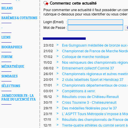
Commentez cette actualité
BILANS
Pour commenter une actualité il faut posséder un compt
rubrique ci-dessous pour vous identifier ou vous crée
BARÈMES & COTATIONS
Login (Email)
:
Mot de Passe
:
-
LIENS
>
23/02
Eva Guingouain médaillée de bronze aux
BIOGRAPHIES
jeunes
>
21/02
Championnat de France de Marche Nord
>
17/02
Colloque de marche nordique
FORUM
>
11/02
Nos vainqueurs des championnats région
MÉDIATHÈQUE
>
08/02
Entrainement collectif Comité 37
>
26/01
Championnats régionaux et autres meeting
SONDAGES
>
20/01
2 clubs labellisés Sport et Handicap 37
>
17/01
Championnats départementaux de cross c
SÉLECTIONS
longs et meetings en salle
>
03/01
Compétitions à venir.
JAIMECOURIR.FR - LA
>
15/12
Résultats cross de Château-Renault
PAGE DU LICENCIÉ FFA
>
30/11
Cross Touraine 3 - Chateaurenault
>
29/11
Des médailles fédérales pour le 37
>
23/11
L’ ASPTT Tours Métropole s'impose à Mon
>
17/11
Résultats des championnats de France de
>
12/11
Trente-quatre athlètes du comité seront