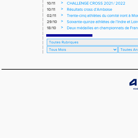
>
10/11
CHALLENGE CROSS 2021 / 2022
>
10/11
Résultats cross d'Amboise
>
02/11
Trente-cinq athlètes du comité iront à M
>
29/10
Soixante-quinze athlètes de l'Indre et Loi
régionaux de cross-country 2021
>
18/10
Deux médailles en championnats de Fra