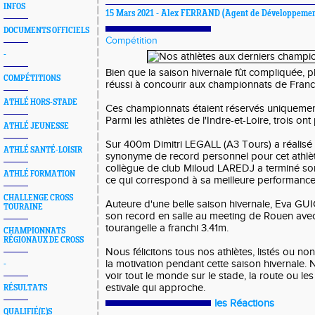
INFOS
15 Mars 2021 -
Alex FERRAND
(Agent de Développement
DOCUMENTS OFFICIELS
Compétition
-
Bien que la saison hivernale fût compliquée, pl
COMPÉTITIONS
réussi à concourir aux championnats de Franc
ATHLÉ HORS-STADE
Ces championnats étaient réservés uniquement 
Parmi les athlètes de l'Indre-et-Loire, trois ont
ATHLÉ JEUNESSE
Sur 400m Dimitri LEGALL (A3 Tours) a réalisé 48
ATHLÉ SANTÉ-LOISIR
synonyme de record personnel pour cet athlèt
collègue de club Miloud LAREDJ a terminé so
ATHLÉ FORMATION
ce qui correspond à sa meilleure performance 
CHALLENGE CROSS
Auteure d'une belle saison hivernale, Eva GU
TOURAINE
son record en salle au meeting de Rouen avec
tourangelle a franchi 3.41m.
CHAMPIONNATS
RÉGIONAUX DE CROSS
Nous félicitons tous nos athlètes, listés ou non
la motivation pendant cette saison hivernale
-
voir tout le monde sur le stade, la route ou le
estivale qui approche.
RÉSULTATS
les Réactions
QUALIFIÉ(E)S