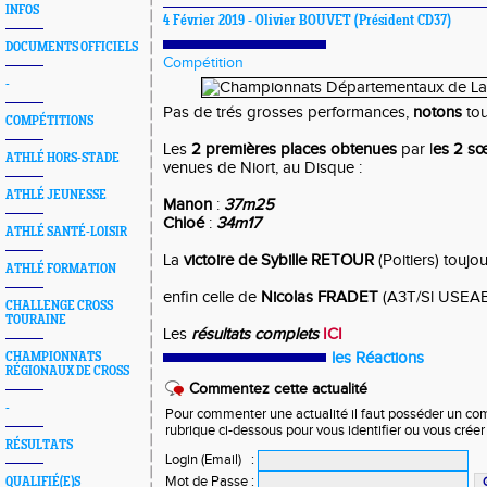
INFOS
4 Février 2019 -
Olivier BOUVET
(Président CD37)
DOCUMENTS OFFICIELS
Compétition
-
Pas de trés grosses performances,
notons
tou
COMPÉTITIONS
Les
2 premières places obtenues
par l
es 2 
ATHLÉ HORS-STADE
venues de Niort, au Disque :
ATHLÉ JEUNESSE
Manon
:
37m25
Chloé
:
34m17
ATHLÉ SANTÉ-LOISIR
La
victoire de Sybille RETOUR
(Poitiers) toujo
ATHLÉ FORMATION
enfin celle de
Nicolas FRADET
(A3T/Sl USEA
CHALLENGE CROSS
TOURAINE
Les
résultats complets
ICI
les Réactions
CHAMPIONNATS
RÉGIONAUX DE CROSS
Commentez cette actualité
-
Pour commenter une actualité il faut posséder un compt
rubrique ci-dessous pour vous identifier ou vous crée
RÉSULTATS
Login (Email)
:
Mot de Passe
:
QUALIFIÉ(E)S