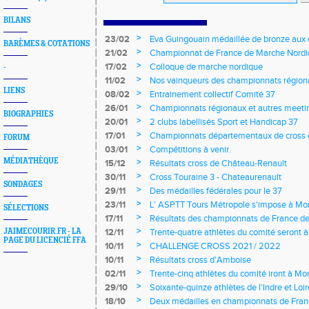
BILANS
>
23/02
Eva Guingouain médaillée de bronze aux
BARÈMES & COTATIONS
jeunes
>
21/02
Championnat de France de Marche Nord
>
17/02
Colloque de marche nordique
-
>
11/02
Nos vainqueurs des championnats région
LIENS
>
08/02
Entrainement collectif Comité 37
>
26/01
Championnats régionaux et autres meeting
BIOGRAPHIES
>
20/01
2 clubs labellisés Sport et Handicap 37
>
17/01
Championnats départementaux de cross c
FORUM
longs et meetings en salle
>
03/01
Compétitions à venir.
MÉDIATHÈQUE
>
15/12
Résultats cross de Château-Renault
>
30/11
Cross Touraine 3 - Chateaurenault
SONDAGES
>
29/11
Des médailles fédérales pour le 37
>
23/11
L’ ASPTT Tours Métropole s'impose à Mon
SÉLECTIONS
>
17/11
Résultats des championnats de France de
>
JAIMECOURIR.FR - LA
12/11
Trente-quatre athlètes du comité seront
PAGE DU LICENCIÉ FFA
>
10/11
CHALLENGE CROSS 2021 / 2022
>
10/11
Résultats cross d'Amboise
>
02/11
Trente-cinq athlètes du comité iront à M
>
29/10
Soixante-quinze athlètes de l'Indre et Loi
régionaux de cross-country 2021
>
18/10
Deux médailles en championnats de Fra