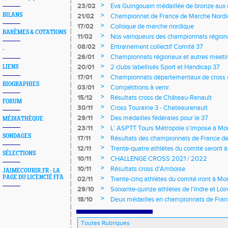
>
23/02
Eva Guingouain médaillée de bronze aux
jeunes
>
BILANS
21/02
Championnat de France de Marche Nord
>
17/02
Colloque de marche nordique
BARÈMES & COTATIONS
>
11/02
Nos vainqueurs des championnats région
>
08/02
Entrainement collectif Comité 37
-
>
26/01
Championnats régionaux et autres meeting
>
20/01
2 clubs labellisés Sport et Handicap 37
LIENS
>
17/01
Championnats départementaux de cross c
BIOGRAPHIES
longs et meetings en salle
>
03/01
Compétitions à venir.
>
15/12
Résultats cross de Château-Renault
FORUM
>
30/11
Cross Touraine 3 - Chateaurenault
>
29/11
Des médailles fédérales pour le 37
MÉDIATHÈQUE
>
23/11
L’ ASPTT Tours Métropole s'impose à Mon
SONDAGES
>
17/11
Résultats des championnats de France de
>
12/11
Trente-quatre athlètes du comité seront
SÉLECTIONS
>
10/11
CHALLENGE CROSS 2021 / 2022
>
10/11
Résultats cross d'Amboise
JAIMECOURIR.FR - LA
PAGE DU LICENCIÉ FFA
>
02/11
Trente-cinq athlètes du comité iront à M
>
29/10
Soixante-quinze athlètes de l'Indre et Loi
régionaux de cross-country 2021
>
18/10
Deux médailles en championnats de Fra