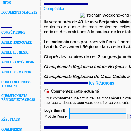
INFOS
Compétition
DOCUMENTS OFFICIELS
Ils seront
prés de 40 Jeunes Benjamins Minim
-
couleurs de leurs clubs mais également celle
certains
des
ambitions à la hauteur de leur tal
COMPÉTITIONS
Le lendemain
nous pourrons
vérifier si l'Indre
ATHLÉ HORS-STADE
haut du Classement Régional dans cette discip
ATHLÉ JEUNESSE
Ci après
les
horaires de ces 2 longues journé
ATHLÉ SANTÉ-LOISIR
Championnats Régionaux Indoor Benjamins 
ATHLÉ FORMATION
Championnats Régionaux de Cross Cadets à 
CHALLENGE CROSS
les Réactions
TOURAINE
Commentez cette actualité
CHAMPIONNATS
Pour commenter une actualité il faut posséder un compt
RÉGIONAUX DE CROSS
rubrique ci-dessous pour vous identifier ou vous crée
-
Login (Email)
:
Mot de Passe
:
RÉSULTATS
QUALIFIÉ(E)S