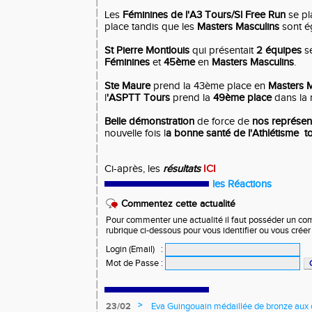
Les
Féminines de
l'A3 Tours/Sl Free Run
se pl
place tandis que les
Masters Masculins
sont é
St Pierre Montlouis
qui présentait
2 équipes
se
Féminines
et
45ème
en
Masters Masculins
.
Ste Maure
prend la 43ème place en
Masters 
l
'ASPTT Tours
prend la
49ème place
dans la 
Belle démonstration
de force de
nos représen
nouvelle fois l
a bonne santé de l'Athlétisme t
Ci-après, les
résultats
ICI
les Réactions
Commentez cette actualité
Pour commenter une actualité il faut posséder un compt
rubrique ci-dessous pour vous identifier ou vous crée
Login (Email)
:
Mot de Passe
:
>
23/02
Eva Guingouain médaillée de bronze aux