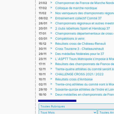
jeunes
>
21/02
Championnat de France de Marche Nord
>
17/02
Colloque de marche nordique
>
11/02
Nos vainqueurs des championnats région
>
08/02
Entrainement collectif Comité 37
>
26/01
Championnats régionaux et autres meeting
>
20/01
2 clubs labellisés Sport et Handicap 37
>
17/01
Championnats départementaux de cross c
longs et meetings en salle
>
03/01
Compétitions à venir.
>
15/12
Résultats cross de Château-Renault
>
30/11
Cross Touraine 3 - Chateaurenault
>
29/11
Des médailles fédérales pour le 37
>
23/11
L’ ASPTT Tours Métropole s'impose à Mon
>
17/11
Résultats des championnats de France de
>
12/11
Trente-quatre athlètes du comité seront
>
10/11
CHALLENGE CROSS 2021 / 2022
>
10/11
Résultats cross d'Amboise
>
02/11
Trente-cinq athlètes du comité iront à M
>
29/10
Soixante-quinze athlètes de l'Indre et Loi
régionaux de cross-country 2021
>
18/10
Deux médailles en championnats de Fra