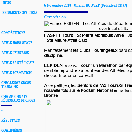
INFOS
6 Novembre 2018 -
Olivier BOUVET
(Président CD37)
DOCUMENTS OFFICIELS
Compétition
-
COMPÉTITIONS
L'
ASPTT Tours
-
St Pierre Montlouis Athlé
-
Jo
-
Ste Maure Athlé Club
,
ATHLÉ HORS-STADE
Manifestement
les Clubs Tourangeaux
parais
ATHLÉ JEUNESSE
discipline.
ATHLÉ SANTÉ-LOISIR
L'EKIDEN
, à savoir
courir un Marathon par éq
semble répondre au bonheur des Athlètes, apte
ATHLÉ FORMATION
de courir pour un collectif.
CHALLENGE CROSS
A ce petit jeu, les
Seniors de l'A3 Tours/Sl Fre
TOURAINE
nouvelle fois sur le Podium National
en raflant
Bronze
.
CHAMPIONNATS
RÉGIONAUX DE CROSS
-
RÉSULTATS
QUALIFIÉ(E)S