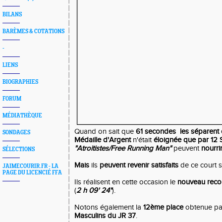
BILANS
BARÈMES & COTATIONS
-
LIENS
BIOGRAPHIES
FORUM
MÉDIATHÈQUE
Quand on sait que
61 secondes les séparent
SONDAGES
Médaille d'Argent
n'était
éloignée que par 12
"Atroitistes/Free Running Man"
peuvent
nourri
SÉLECTIONS
Mais
ils
peuvent revenir satisfaits
de ce court s
JAIMECOURIR.FR - LA
PAGE DU LICENCIÉ FFA
Ils réalisent en cette occasion le
nouveau recor
(
2 h 09' 24"
).
Notons également la
12ème place
obtenue par
Masculins du JR 37
.