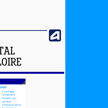
TAL
LOIRE
naire
L'ouvrage
richement
illustré, qui
retrace
l’Histoire de la