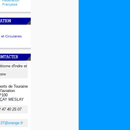
Fédération
Française
ATION
et Circulaires
CONTACTER
létisme
d'Indre et
oire
orts de Touraine
l'aviation
P100
ÇAY MESLAY
2 47 40 25 07
a37@orange.fr