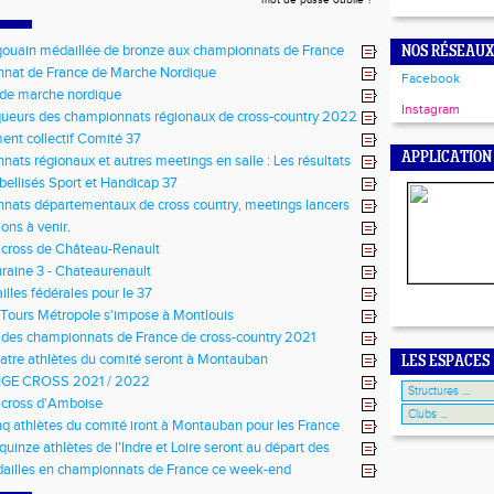
mot de passe oublié ?
ouain médaillée de bronze aux championnats de France
NOS RÉSEAUX
nat de France de Marche Nordique
Facebook
 de marche nordique
Instagram
ueurs des championnats régionaux de cross-country 2022
ent collectif Comité 37
APPLICATION
ats régionaux et autres meetings en salle : Les résultats
abellisés Sport et Handicap 37
ats départementaux de cross country, meetings lancers
meetings en salle
ons à venir.
 cross de Château-Renault
raine 3 - Chateaurenault
lles fédérales pour le 37
Tours Métropole s'impose à Montlouis
 des championnats de France de cross-country 2021
atre athlètes du comité seront à Montauban
LES ESPACES
GE CROSS 2021 / 2022
 cross d'Amboise
nq athlètes du comité iront à Montauban pour les France
quinze athlètes de l'Indre et Loire seront au départ des
 de cross-country 2021
ailles en championnats de France ce week-end