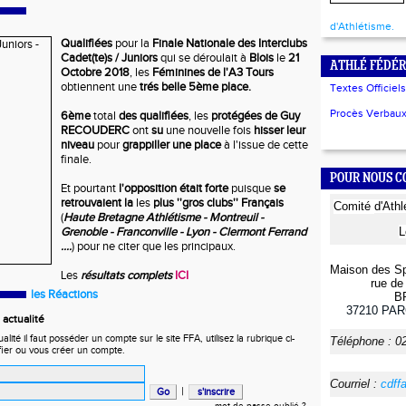
d'Athlétisme.
Qualifiées
pour la
Finale Nationale des Interclubs
Cadet(te)s / Juniors
qui se déroulait à
Blois
le
21
ATHLÉ FÉDÉR
Octobre 2018
, les
Féminines de l'A3 Tours
obtiennent une
trés belle 5ème place.
Textes Officiels
Procès Verbaux 
6ème
total
des qualifiées
, les
protégées de Guy
RECOUDERC
ont
su
une nouvelle fois
hisser leur
niveau
pour
grappiller une place
à l'issue de cette
finale.
POUR NOUS 
Et pourtant
l'opposition était forte
puisque
se
retrouvaient la
les
plus ''gros clubs'' Français
Comité
d'Ath
(
Haute Bretagne Athlétisme - Montreuil -
Grenoble - Franconville - Lyon - Clermont Ferrand
L
....
) pour ne citer que les principaux.
Maison des Sp
Les
résultats complets
ICI
rue de 
les Réactions
B
37210
PAR
actualité
ité il faut posséder un compte sur le site FFA, utilisez la rubrique ci-
Téléphone :
0
fier ou vous créer un compte.
Courriel :
cdff
|