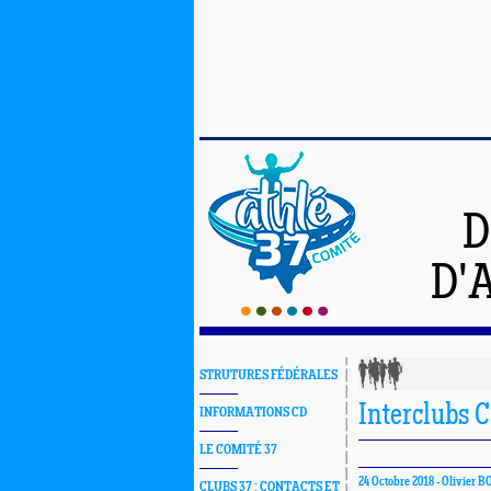
D
D'
STRUTURES FÉDÉRALES
Interclubs C
INFORMATIONS CD
LE COMITÉ 37
24 Octobre 2018 -
Olivier 
CLUBS 37 : CONTACTS ET