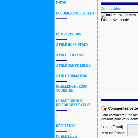
INFOS
Compétition
DOCUMENTS OFFICIELS
-
COMPÉTITIONS
ATHLÉ HORS-STADE
ATHLÉ JEUNESSE
ATHLÉ SANTÉ-LOISIR
ATHLÉ FORMATION
CHALLENGE CROSS
TOURAINE
CHAMPIONNATS
RÉGIONAUX DE CROSS
Commentez cette 
Pour commenter une actual
-
dessous pour vous identi
RÉSULTATS
Login (Email)
:
Mot de Passe
:
QUALIFIÉ(E)S