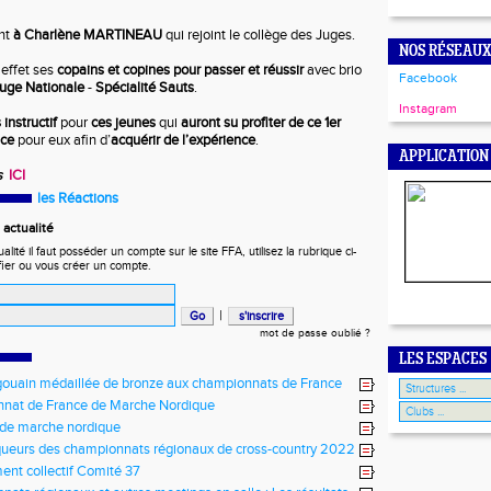
nt
à Charlène MARTINEAU
qui rejoint le collège des Juges.
NOS RÉSEAUX
effet ses
copains et copines
pour passer et réussir
avec brio
Facebook
uge Nationale
-
Spécialité Sauts
.
Instagram
instructif
pour
ces jeunes
qui
auront su profiter de ce 1er
nce
pour eux afin d’
acquérir de l’expérience
.
APPLICATION
s
ICI
les Réactions
actualité
ité il faut posséder un compte sur le site FFA, utilisez la rubrique ci-
fier ou vous créer un compte.
|
mot de passe oublié ?
LES ESPACES
ouain médaillée de bronze aux championnats de France
nat de France de Marche Nordique
 de marche nordique
ueurs des championnats régionaux de cross-country 2022
ent collectif Comité 37