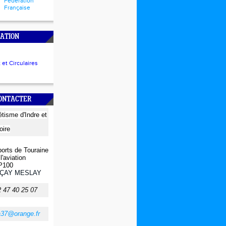
Fédération
Française
ATION
et Circulaires
CONTACTER
létisme
d'Indre et
oire
orts de Touraine
l'aviation
P100
ÇAY MESLAY
2 47 40 25 07
a37@orange.fr