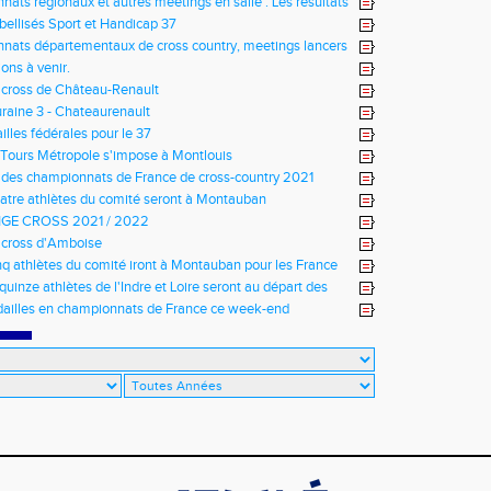
ats régionaux et autres meetings en salle : Les résultats
abellisés Sport et Handicap 37
ats départementaux de cross country, meetings lancers
meetings en salle
ons à venir.
 cross de Château-Renault
raine 3 - Chateaurenault
lles fédérales pour le 37
Tours Métropole s'impose à Montlouis
 des championnats de France de cross-country 2021
atre athlètes du comité seront à Montauban
GE CROSS 2021 / 2022
 cross d'Amboise
nq athlètes du comité iront à Montauban pour les France
quinze athlètes de l'Indre et Loire seront au départ des
 de cross-country 2021
ailles en championnats de France ce week-end