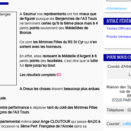
d'Athlétisme.
A
Saumur
nos
représentants
ont fait
mieux que
de figurer
puisque les
Benjamines de l'A3 Tours
ATHLÉ FÉDÉR
ne terminent
certes qu'à la 6ème place
mais à 4
petits
points
seulement des
Médaillées de
Textes Officiels
Bronze.
Procès Verbaux 
Ce sont
les Minimes Filles du RS St Cyr
qui
s'en
sortent avec les honneurs.
En effet, elles
ravissent la Médaille d'Argent
à 6
POUR NOUS 
petits
points
des
lauréates
, c'est dire que la
lutte
fut
âpre jusqu'au bout
.
Comité
d'Ath
Les résultats complets
ICI
L
Maison des Sp
A Dreux
les choses
étaient
beaucoup plus ardues
.
rue de 
B
ude.
37210
PAR
ontre performance
à déplorer
tant du coté des Minimes Filles
Téléphone :
0
ons de l'A3 Tours
.
épartemental
même
pour Ange CLOUTOUR
qui passe
4m20 à
Courriel :
cdff
 l'occasion la
3ème Perf. Française de l'Année
dans sa