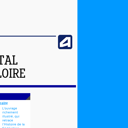
TAL
LOIRE
naire
L'ouvrage
richement
illustré, qui
retrace
l’Histoire de la