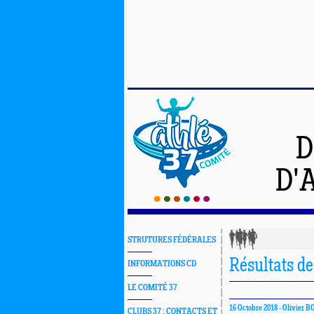
D
D'
STRUTURES FÉDÉRALES
Résultats d
INFORMATIONS CD
LE COMITÉ 37
16 Octobre 2018 -
Olivier 
CLUBS 37 : CONTACTS ET