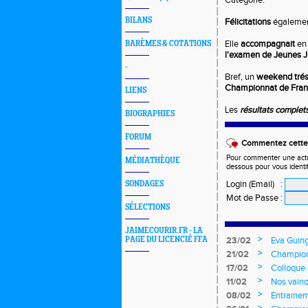
Catégorie.
BILANS
Félicitations
égaleme
Elle
accompagnait
en 
BARÈMES & COTATIONS
l'examen de Jeunes J
-
Bref, un
weekend trés 
Championnat de Fra
LIENS
Les
résultats complet
BIOGRAPHIES
FORUM
Commentez cette 
Pour commenter une actual
MÉDIATHÈQUE
dessous pour vous identi
Login (Email)
:
SONDAGES
Mot de Passe
:
SÉLECTIONS
JAIMECOURIR.FR - LA
>
PAGE DU LICENCIÉ FFA
23/02
Eva Guing
jeunes
>
21/02
Champion
>
17/02
Colloque
>
11/02
Nos vainq
>
08/02
Entrainem