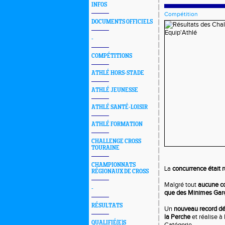
INFOS
Compétition
DOCUMENTS OFFICIELS
-
COMPÉTITIONS
ATHLÉ HORS-STADE
ATHLÉ JEUNESSE
ATHLÉ SANTÉ-LOISIR
ATHLÉ FORMATION
CHALLENGE CROSS
TOURAINE
CHAMPIONNATS
La
concurrence était r
RÉGIONAUX DE CROSS
Malgré tout
aucune c
-
que des Minimes Garç
RÉSULTATS
Un
nouveau record d
la Perche
et réalise à
QUALIFIÉ(E)S