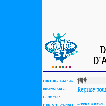
D
D'
STRUTURES FÉDÉRALES
Reprise pour
INFORMATIONS CD
LE COMITÉ 37
3 Octobre 2018 -
Olivier B
CLUBS 37 : CONTACTS ET