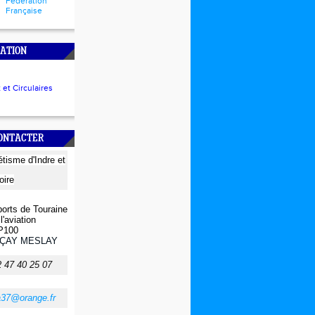
Fédération
Française
ATION
et Circulaires
CONTACTER
létisme
d'Indre et
oire
orts de Touraine
l'aviation
P100
ÇAY MESLAY
2 47 40 25 07
a37@orange.fr