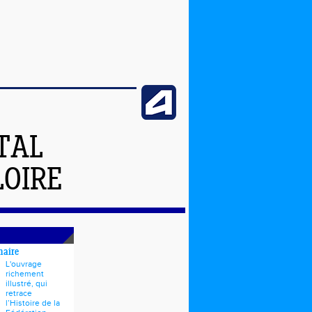
TAL
LOIRE
naire
L'ouvrage
richement
illustré, qui
retrace
l’Histoire de la