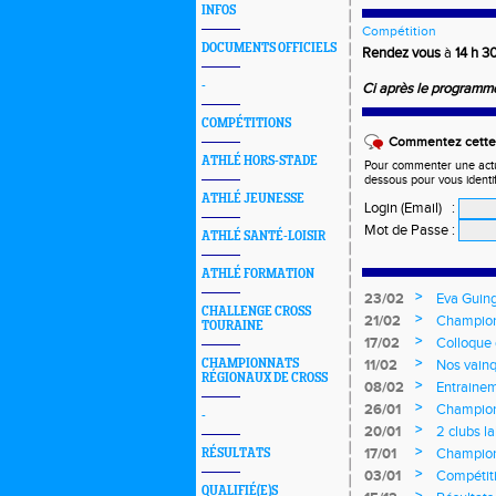
INFOS
Compétition
DOCUMENTS OFFICIELS
Rendez vous
à
14 h 3
-
Ci après le programm
COMPÉTITIONS
Commentez cette 
ATHLÉ HORS-STADE
Pour commenter une actual
dessous pour vous identi
ATHLÉ JEUNESSE
Login (Email)
:
Mot de Passe
:
ATHLÉ SANTÉ-LOISIR
ATHLÉ FORMATION
>
23/02
Eva Guing
CHALLENGE CROSS
jeunes
>
21/02
Champion
TOURAINE
>
17/02
Colloque
>
CHAMPIONNATS
11/02
Nos vainq
RÉGIONAUX DE CROSS
>
08/02
Entrainem
>
26/01
Championn
-
>
20/01
2 clubs l
>
17/01
Championn
RÉSULTATS
longs et 
>
03/01
Compétiti
QUALIFIÉ(E)S