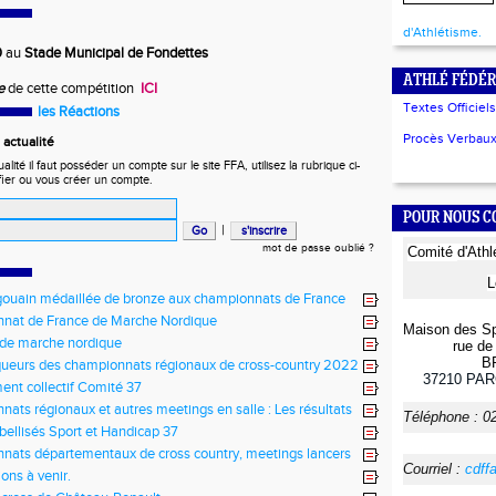
d'Athlétisme.
0
au
Stade Municipal de Fondettes
ATHLÉ FÉDÉR
e
de cette compétition
ICI
Textes Officiels
les Réactions
Procès Verbaux 
actualité
ité il faut posséder un compte sur le site FFA, utilisez la rubrique ci-
fier ou vous créer un compte.
POUR NOUS 
|
mot de passe oublié ?
Comité
d'Ath
L
ouain médaillée de bronze aux championnats de France
nat de France de Marche Nordique
Maison des Sp
 de marche nordique
rue de 
B
ueurs des championnats régionaux de cross-country 2022
37210
PAR
ent collectif Comité 37
ats régionaux et autres meetings en salle : Les résultats
Téléphone :
0
abellisés Sport et Handicap 37
ats départementaux de cross country, meetings lancers
Courriel :
cdff
meetings en salle
ons à venir.