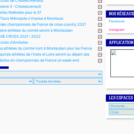
 cross de Château-Renault
raine 3 - Chateaurenault
lles fédérales pour le 37
NOS RÉSEAUX
Tours Métropole s'impose à Montlouis
Facebook
 des championnats de France de cross-country 2021
Instagram
atre athlètes du comité seront à Montauban
GE CROSS 2021 / 2022
 cross d'Amboise
APPLICATION
nq athlètes du comité iront à Montauban pour les France
quinze athlètes de l'Indre et Loire seront au départ des
 de cross-country 2021
ailles en championnats de France ce week-end
LES ESPACES