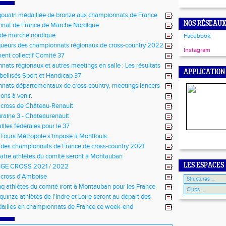
ouain médaillée de bronze aux championnats de France
NOS RÉSEAUX
nat de France de Marche Nordique
 de marche nordique
Facebook
ueurs des championnats régionaux de cross-country 2022
Instagram
ent collectif Comité 37
ats régionaux et autres meetings en salle : Les résultats
APPLICATION
abellisés Sport et Handicap 37
ats départementaux de cross country, meetings lancers
meetings en salle
ons à venir.
 cross de Château-Renault
raine 3 - Chateaurenault
lles fédérales pour le 37
Tours Métropole s'impose à Montlouis
 des championnats de France de cross-country 2021
atre athlètes du comité seront à Montauban
LES ESPACES
GE CROSS 2021 / 2022
 cross d'Amboise
nq athlètes du comité iront à Montauban pour les France
quinze athlètes de l'Indre et Loire seront au départ des
 de cross-country 2021
ailles en championnats de France ce week-end