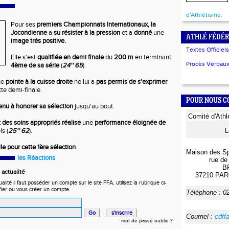
d'Athlétisme.
Pour ses
premiers Championnats Internationaux,
la
Jocondienne
a
su résister à la pression
et a
donné
une
ATHLÉ FÉDÉR
image trés positive.
Textes Officiels
Elle s'est
qualifiée en demi finale
du
200 m
en terminant
Procès Verbaux 
4ème de sa série
(
24'' 65
).
ne
pointe à la cuisse droite
ne lui a
pas permis de s'exprimer
tte demi-finale.
POUR NOUS 
nu à honorer sa sélection
jusqu'au bout.
Comité
d'Ath
 des soins appropriés
réalise
une
performance éloignée de
s (
25'' 62
).
L
le pour cette 1ère sélection
.
Maison des Sp
les Réactions
rue de 
B
actualité
37210
PAR
ité il faut posséder un compte sur le site FFA, utilisez la rubrique ci-
fier ou vous créer un compte.
Téléphone :
0
|
Courriel :
cdff
mot de passe oublié ?