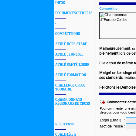
INFOS
Compétition
DOCUMENTS OFFICIELS
-
COMPÉTITIONS
ATHLÉ HORS-STADE
Malheureusement
, u
pleinement
lors de ce
ATHLÉ JEUNESSE
Elle
a tout de même te
ATHLÉ SANTÉ-LOISIR
Malgré
un
bandage et
ATHLÉ FORMATION
ses standards
habituel
CHALLENGE CROSS
Félicitons le Demoisel
TOURAINE
CHAMPIONNATS
Commentez cette 
RÉGIONAUX DE CROSS
Pour commenter une actual
dessous pour vous identi
-
Login (Email)
:
RÉSULTATS
Mot de Passe
:
QUALIFIÉ(E)S