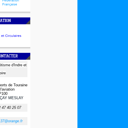
Fédération
Française
ATION
et Circulaires
CONTACTER
létisme
d'Indre et
oire
orts de Touraine
l'aviation
P100
ÇAY MESLAY
2 47 40 25 07
a37@orange.fr