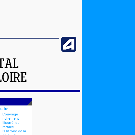
TAL
LOIRE
naire
L'ouvrage
richement
illustré, qui
retrace
l’Histoire de la