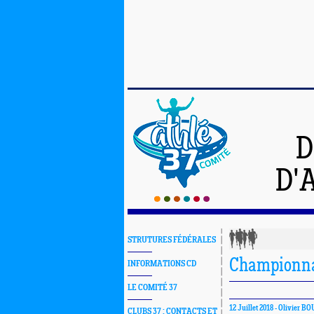
D
D'
STRUTURES FÉDÉRALES
Championna
INFORMATIONS CD
LE COMITÉ 37
12 Juillet 2018 -
Olivier B
CLUBS 37 : CONTACTS ET