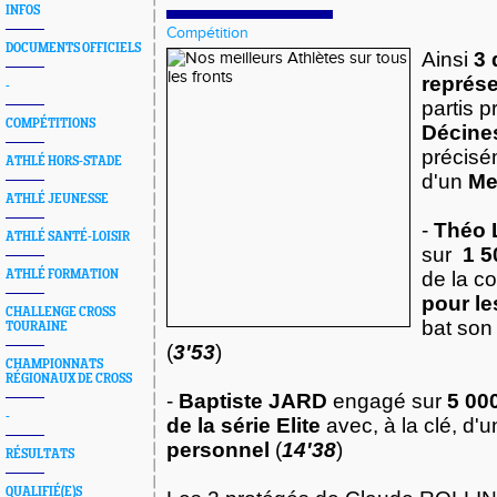
INFOS
Compétition
DOCUMENTS OFFICIELS
Ainsi
3 
représ
-
partis 
COMPÉTITIONS
Décine
précisé
ATHLÉ HORS-STADE
d'un
Me
ATHLÉ JEUNESSE
-
Théo
ATHLÉ SANTÉ-LOISIR
sur
1 
ATHLÉ FORMATION
de la c
pour le
CHALLENGE CROSS
bat so
TOURAINE
(
3'53
)
CHAMPIONNATS
RÉGIONAUX DE CROSS
-
Baptiste JARD
engagé sur
5 00
-
de la série Elite
avec, à la clé, d
personnel
(
14'38
)
RÉSULTATS
QUALIFIÉ(E)S