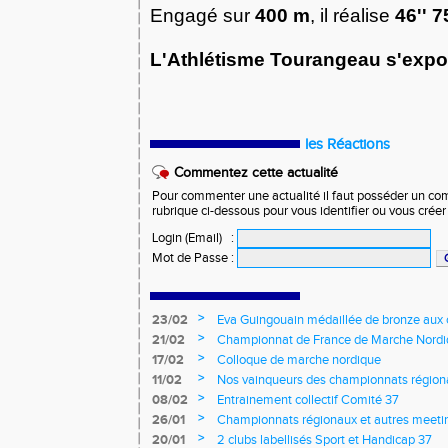
Engagé sur
400 m
, il réalise
46'' 7
L'Athlétisme Tourangeau s'expo
les Réactions
Commentez cette actualité
Pour commenter une actualité il faut posséder un compt
rubrique ci-dessous pour vous identifier ou vous crée
Login (Email)
:
Mot de Passe
:
>
23/02
Eva Guingouain médaillée de bronze aux
jeunes
>
21/02
Championnat de France de Marche Nord
>
17/02
Colloque de marche nordique
>
11/02
Nos vainqueurs des championnats région
>
08/02
Entrainement collectif Comité 37
>
26/01
Championnats régionaux et autres meeting
>
20/01
2 clubs labellisés Sport et Handicap 37