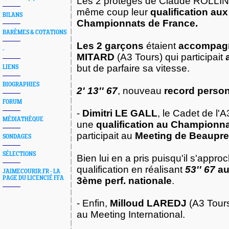
Les 2 protégés de Claude ROLLI
même coup leur
qualification au
BILANS
Championnats de France.
BARÈMES & COTATIONS
Les 2 garçons
étaient
accompagn
-
MITARD
(A3 Tours) qui participait
but de parfaire sa vitesse.
LIENS
BIOGRAPHIES
2' 13'' 67
, nouveau
record perso
FORUM
-
Dimitri LE GALL
, le Cadet de l'
MÉDIATHÈQUE
une
qualification au Championn
participait au
Meeting de Beaupr
SONDAGES
SÉLECTIONS
Bien lui en a pris puisqu'il s'appro
qualification en réalisant
53'' 67
au
JAIMECOURIR.FR - LA
PAGE DU LICENCIÉ FFA
3ème perf. nationale
.
- Enfin,
Milloud LAREDJ
(A3 Tours
au Meeting International.