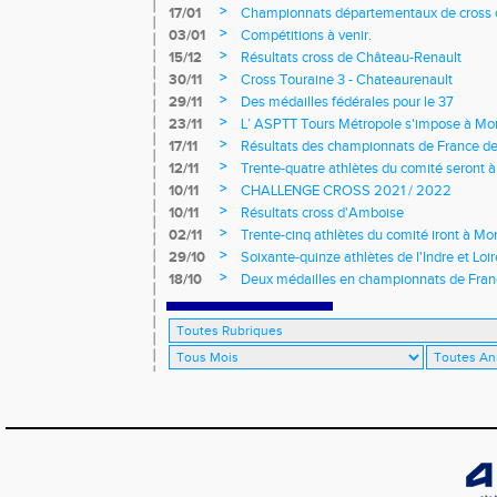
>
17/01
Championnats départementaux de cross c
longs et meetings en salle
>
03/01
Compétitions à venir.
>
15/12
Résultats cross de Château-Renault
>
30/11
Cross Touraine 3 - Chateaurenault
>
29/11
Des médailles fédérales pour le 37
>
23/11
L’ ASPTT Tours Métropole s'impose à Mon
>
17/11
Résultats des championnats de France de
>
12/11
Trente-quatre athlètes du comité seront
>
10/11
CHALLENGE CROSS 2021 / 2022
>
10/11
Résultats cross d'Amboise
>
02/11
Trente-cinq athlètes du comité iront à M
>
29/10
Soixante-quinze athlètes de l'Indre et Loi
régionaux de cross-country 2021
>
18/10
Deux médailles en championnats de Fra