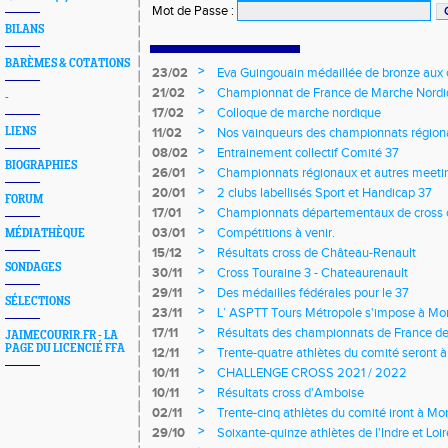
Mot de Passe
:
BILANS
BARÈMES & COTATIONS
>
23/02
Eva Guingouain médaillée de bronze aux
jeunes
>
21/02
Championnat de France de Marche Nord
-
>
17/02
Colloque de marche nordique
>
LIENS
11/02
Nos vainqueurs des championnats région
>
08/02
Entrainement collectif Comité 37
BIOGRAPHIES
>
26/01
Championnats régionaux et autres meeting
>
20/01
2 clubs labellisés Sport et Handicap 37
FORUM
>
17/01
Championnats départementaux de cross c
longs et meetings en salle
>
03/01
Compétitions à venir.
MÉDIATHÈQUE
>
15/12
Résultats cross de Château-Renault
SONDAGES
>
30/11
Cross Touraine 3 - Chateaurenault
>
29/11
Des médailles fédérales pour le 37
SÉLECTIONS
>
23/11
L’ ASPTT Tours Métropole s'impose à Mon
>
17/11
Résultats des championnats de France de
JAIMECOURIR.FR - LA
PAGE DU LICENCIÉ FFA
>
12/11
Trente-quatre athlètes du comité seront
>
10/11
CHALLENGE CROSS 2021 / 2022
>
10/11
Résultats cross d'Amboise
>
02/11
Trente-cinq athlètes du comité iront à M
>
29/10
Soixante-quinze athlètes de l'Indre et Loi