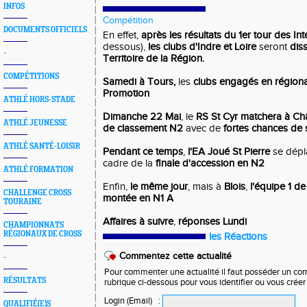
INFOS
Compétition
DOCUMENTS OFFICIELS
En effet,
après les résultats du 1er tour des Int
dessous),
les clubs d'Indre et Loire
seront
dis
-
Territoire de la Région.
COMPÉTITIONS
Samedi à Tours,
les
clubs engagés en régiona
Promotion
ATHLÉ HORS-STADE
Dimanche 22 Mai
, le
RS St Cyr matchera à C
ATHLÉ JEUNESSE
de classement N2
avec de
fortes chances de 
ATHLÉ SANTÉ-LOISIR
Pendant ce temps
,
l'EA Joué St Pierre
se dépl
cadre de la
finale d'accession en N2
ATHLÉ FORMATION
Enfin,
le même jour
, mais à
Blois
,
l'équipe 1 de
CHALLENGE CROSS
montée en N1 A
TOURAINE
Affaires à suivre
,
réponses Lundi
CHAMPIONNATS
RÉGIONAUX DE CROSS
les Réactions
Commentez cette actualité
-
Pour commenter une actualité il faut posséder un compt
RÉSULTATS
rubrique ci-dessous pour vous identifier ou vous crée
Login (Email)
:
QUALIFIÉ(E)S