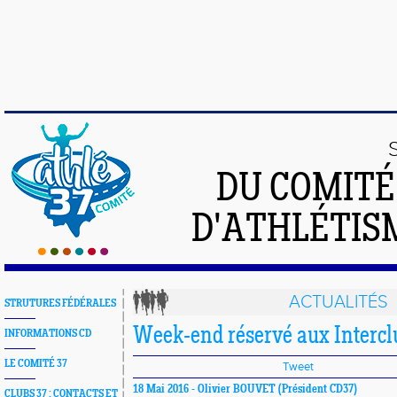
DU COMIT
D'ATHLÉTISM
ACTUALITÉS
STRUTURES FÉDÉRALES
Week-end réservé aux Interclu
INFORMATIONS CD
LE COMITÉ 37
Tweet
18 Mai 2016 -
Olivier BOUVET
(Président CD37)
CLUBS 37 : CONTACTS ET