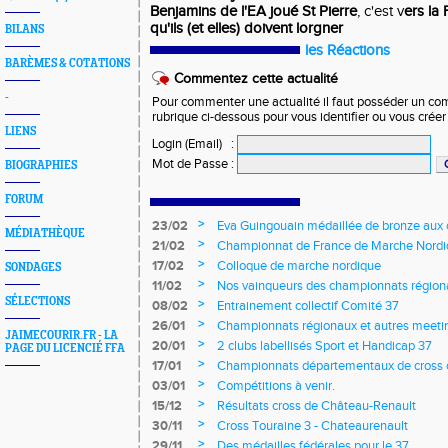
Benjamins de l'EA joué St Pierre
, c'est v
ers la 
qu'ils (et elles) doivent lorgner
BILANS
les Réactions
BARÈMES & COTATIONS
Commentez cette actualité
-
Pour commenter une actualité il faut posséder un compt
rubrique ci-dessous pour vous identifier ou vous crée
LIENS
Login (Email)
:
Mot de Passe
:
BIOGRAPHIES
FORUM
>
23/02
Eva Guingouain médaillée de bronze aux
MÉDIATHÈQUE
jeunes
>
21/02
Championnat de France de Marche Nord
>
17/02
Colloque de marche nordique
SONDAGES
>
11/02
Nos vainqueurs des championnats région
SÉLECTIONS
>
08/02
Entrainement collectif Comité 37
>
26/01
Championnats régionaux et autres meeting
JAIMECOURIR.FR - LA
>
20/01
2 clubs labellisés Sport et Handicap 37
PAGE DU LICENCIÉ FFA
>
17/01
Championnats départementaux de cross c
longs et meetings en salle
>
03/01
Compétitions à venir.
>
15/12
Résultats cross de Château-Renault
>
30/11
Cross Touraine 3 - Chateaurenault
>
29/11
Des médailles fédérales pour le 37