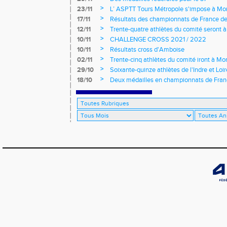
>
23/11
L’ ASPTT Tours Métropole s'impose à Mon
>
17/11
Résultats des championnats de France de
>
12/11
Trente-quatre athlètes du comité seront
>
10/11
CHALLENGE CROSS 2021 / 2022
>
10/11
Résultats cross d'Amboise
>
02/11
Trente-cinq athlètes du comité iront à M
>
29/10
Soixante-quinze athlètes de l'Indre et Loi
régionaux de cross-country 2021
>
18/10
Deux médailles en championnats de Fra