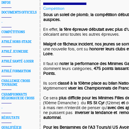
INFOS
Compétition
DOCUMENTS OFFICIELS
Sous un soleil de plomb
,
la compétition débu
auspices.
-
En effet,
la 1ère épreuve débutait avec plus d'
COMPÉTITIONS
décalant ainsi toutes les autres épreuves.
ATHLÉ HORS-STADE
Malgré ce fâcheux incident
,
nos jeunes se sont
une nouvelle fois, ont su
honorer leurs clubs et
ATHLÉ JEUNESSE
Loire.
ATHLÉ SANTÉ-LOISIR
Il faut ici
noter la performance des Minimes Ga
dominent leurs catégories,
475 points laissan
ATHLÉ FORMATION
Points.
CHALLENGE CROSS
Ils sont
classé à la 10ème place au bilan Natio
TOURAINE
légitimement
viser les Championnats de Fran
CHAMPIONNATS
Ce sera
plus difficile pour les Minimes Filles d
RÉGIONAUX DE CROSS
(10ème Dimanche ) du
RS St Cyr
(12ème)
et
de
à mais rien n'interdit de penser qu'
avec des a
-
ne puissent pas
inverser la tendance et remon
automnal.
RÉSULTATS
Pour les Benjamines de l'A3 Tours/sl US Avo
QUALIFIÉ(E)S