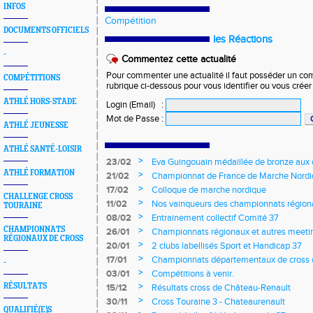
INFOS
Compétition
DOCUMENTS OFFICIELS
les Réactions
-
Commentez cette actualité
Pour commenter une actualité il faut posséder un compt
COMPÉTITIONS
rubrique ci-dessous pour vous identifier ou vous crée
ATHLÉ HORS-STADE
Login (Email)
:
Mot de Passe
:
ATHLÉ JEUNESSE
ATHLÉ SANTÉ-LOISIR
>
23/02
Eva Guingouain médaillée de bronze aux
jeunes
ATHLÉ FORMATION
>
21/02
Championnat de France de Marche Nord
>
17/02
Colloque de marche nordique
CHALLENGE CROSS
>
11/02
Nos vainqueurs des championnats région
TOURAINE
>
08/02
Entrainement collectif Comité 37
CHAMPIONNATS
>
26/01
Championnats régionaux et autres meeting
RÉGIONAUX DE CROSS
>
20/01
2 clubs labellisés Sport et Handicap 37
>
17/01
Championnats départementaux de cross c
-
longs et meetings en salle
>
03/01
Compétitions à venir.
>
RÉSULTATS
15/12
Résultats cross de Château-Renault
>
30/11
Cross Touraine 3 - Chateaurenault
QUALIFIÉ(E)S