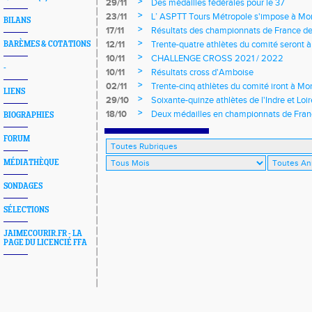
>
29/11
Des médailles fédérales pour le 37
>
23/11
L’ ASPTT Tours Métropole s'impose à Mon
BILANS
>
17/11
Résultats des championnats de France de
>
12/11
Trente-quatre athlètes du comité seront
BARÈMES & COTATIONS
>
10/11
CHALLENGE CROSS 2021 / 2022
-
>
10/11
Résultats cross d'Amboise
>
02/11
Trente-cinq athlètes du comité iront à M
LIENS
>
29/10
Soixante-quinze athlètes de l'Indre et Loi
régionaux de cross-country 2021
>
18/10
Deux médailles en championnats de Fra
BIOGRAPHIES
FORUM
MÉDIATHÈQUE
SONDAGES
SÉLECTIONS
JAIMECOURIR.FR - LA
PAGE DU LICENCIÉ FFA