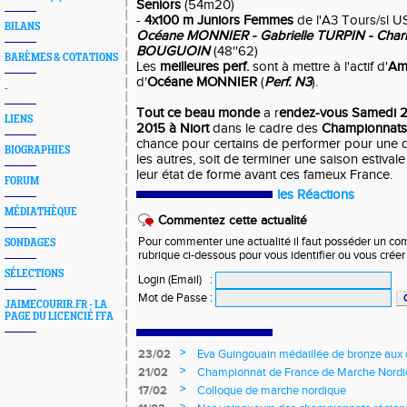
Seniors
(54m20)
-
4x100 m Juniors Femmes
de l'A3 Tours/sl 
BILANS
Océane MONNIER - Gabrielle TURPIN - Charl
BOUGUOIN
(48''62)
BARÈMES & COTATIONS
Les
meilleures perf.
sont à mettre à l'actif d'
Am
d'
Océane MONNIER
(
Perf. N3
).
-
Tout ce beau monde
a r
endez-vous Samedi 20
LIENS
2015 à Niort
dans le cadre des
Championnats 
chance pour certains de performer pour une qu
BIOGRAPHIES
les autres, soit de terminer une saison estival
leur état de forme avant ces fameux France.
FORUM
les Réactions
MÉDIATHÈQUE
Commentez cette actualité
Pour commenter une actualité il faut posséder un compt
SONDAGES
rubrique ci-dessous pour vous identifier ou vous crée
SÉLECTIONS
Login (Email)
:
Mot de Passe
:
JAIMECOURIR.FR - LA
PAGE DU LICENCIÉ FFA
>
23/02
Eva Guingouain médaillée de bronze aux
jeunes
>
21/02
Championnat de France de Marche Nord
>
17/02
Colloque de marche nordique