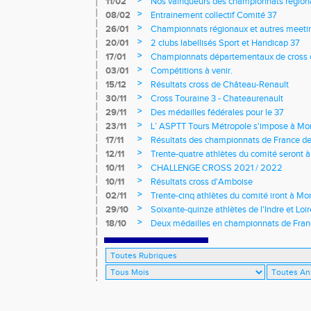
>
11/02
Nos vainqueurs des championnats région
>
08/02
Entrainement collectif Comité 37
>
26/01
Championnats régionaux et autres meeting
>
20/01
2 clubs labellisés Sport et Handicap 37
>
17/01
Championnats départementaux de cross c
longs et meetings en salle
>
03/01
Compétitions à venir.
>
15/12
Résultats cross de Château-Renault
>
30/11
Cross Touraine 3 - Chateaurenault
>
29/11
Des médailles fédérales pour le 37
>
23/11
L’ ASPTT Tours Métropole s'impose à Mon
>
17/11
Résultats des championnats de France de
>
12/11
Trente-quatre athlètes du comité seront
>
10/11
CHALLENGE CROSS 2021 / 2022
>
10/11
Résultats cross d'Amboise
>
02/11
Trente-cinq athlètes du comité iront à M
>
29/10
Soixante-quinze athlètes de l'Indre et Loi
régionaux de cross-country 2021
>
18/10
Deux médailles en championnats de Fra