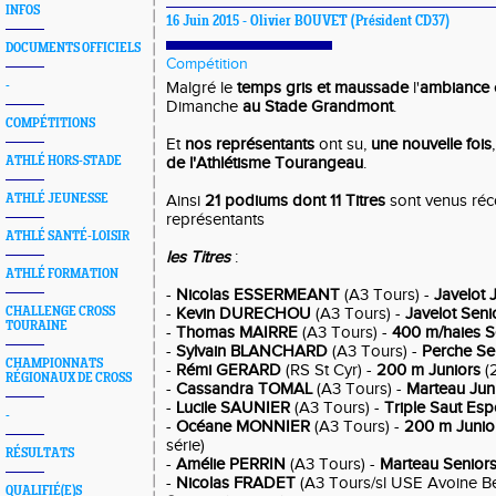
INFOS
16 Juin 2015 -
Olivier BOUVET
(Président CD37)
DOCUMENTS OFFICIELS
Compétition
-
Malgré le
temps gris et maussade
l'
ambiance
Dimanche
au Stade Grandmont
.
COMPÉTITIONS
Et
nos représentants
ont su,
une nouvelle fois
ATHLÉ HORS-STADE
de l'Athlétisme Tourangeau
.
ATHLÉ JEUNESSE
Ainsi
21 podiums dont 11 Titres
sont venus ré
représentants
ATHLÉ SANTÉ-LOISIR
les Titres
:
ATHLÉ FORMATION
-
Nicolas ESSERMEANT
(A3 Tours) -
Javelot 
CHALLENGE CROSS
-
Kevin DURECHOU
(A3 Tours) -
Javelot Seni
TOURAINE
-
Thomas MAIRRE
(A3 Tours) -
400 m/haies S
-
Sylvain BLANCHARD
(A3 Tours) -
Perche Se
CHAMPIONNATS
-
Rémi GERARD
(RS St Cyr) -
200 m Juniors
(2
RÉGIONAUX DE CROSS
-
Cassandra TOMAL
(A3 Tours) -
Marteau Jun
-
Lucile SAUNIER
(A3 Tours) -
Triple Saut Esp
-
-
Océane MONNIER
(A3 Tours) -
200 m Junio
série)
RÉSULTATS
-
Amélie PERRIN
(A3 Tours) -
Marteau Senior
-
Nicolas FRADET
(A3 Tours/sl USE Avoine B
QUALIFIÉ(E)S