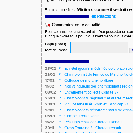
Encore une fois,
félicitons comme il se doit ce
les Réactions
Commentez cette actualité
Pour commenter une actualité il faut posséder un compt
rubrique ci-dessous pour vous identifier ou vous crée
Login (Email)
:
Mot de Passe
:
>
23/02
Eva Guingouain médaillée de bronze aux
jeunes
>
21/02
Championnat de France de Marche Nord
>
17/02
Colloque de marche nordique
>
11/02
Nos vainqueurs des championnats région
>
08/02
Entrainement collectif Comité 37
>
26/01
Championnats régionaux et autres meeting
>
20/01
2 clubs labellisés Sport et Handicap 37
>
17/01
Championnats départementaux de cross c
longs et meetings en salle
>
03/01
Compétitions à venir.
>
15/12
Résultats cross de Château-Renault
>
30/11
Cross Touraine 3 - Chateaurenault