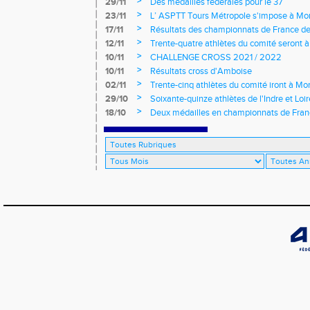
>
29/11
Des médailles fédérales pour le 37
>
23/11
L’ ASPTT Tours Métropole s'impose à Mon
>
17/11
Résultats des championnats de France de
>
12/11
Trente-quatre athlètes du comité seront
>
10/11
CHALLENGE CROSS 2021 / 2022
>
10/11
Résultats cross d'Amboise
>
02/11
Trente-cinq athlètes du comité iront à M
>
29/10
Soixante-quinze athlètes de l'Indre et Loi
régionaux de cross-country 2021
>
18/10
Deux médailles en championnats de Fra