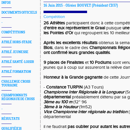
INFOS
16 Juin 2015 -
Olivier BOUVET
(Président CD37)
DOCUMENTS OFFICIELS
Compétition
-
26 Athlètes
participaient donc à cette compéti
d'entre eux représentent le Graal
puisque
une 
COMPÉTITIONS
les Pointes d'Or
qui regroupent les 10 meilleur
ATHLÉ HORS-STADE
Après les excellents résultats
obtenus la sema
Blois
, dans le cadre des
Championnats Régio
ATHLÉ JEUNESSE
ont confirmé leurs grandes qualités
.
ATHLÉ SANTÉ-LOISIR
9 places de Finalistes
et
10 Podiums
sont ven
jeunes qui à coup sur assureront la relève dan
ATHLÉ FORMATION
Honneur à la Grande gagnante
de cette Journ
CHALLENGE CROSS
TOURAINE
-
Constance TURPIN
(A3 Tours)
Championne Inter Régionale à la Longueur
(5
CHAMPIONNATS
départemental
préalablement détenu par sa g
RÉGIONAUX DE CROSS
3ème au 100 m
(12'' 96
3ème à la Hauteur
(1m52)
-
Vice Championne Inter régionale au triathlon
(
départemental
RÉSULTATS
il ne faudrait
pas oublier pour autant les autre
QUALIFIÉ(E)S