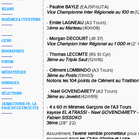
-
Pauline BAYLE
(EAJSP/slJTA)
BILANS
Vice Championne Inter Régionale au 100 m
(12
BARÈMES & COTATIONS
-
Emilie LAGNEAU
(A3 Tours) :
3
ème au Marteau
(40m08)
-
-
Morgan DECOURT
(JR 37)
LIENS
Vice Champion Inter Régional au 1 000 m
(2' 4
BIOGRAPHIES
-
Thomas LECOMTE
(RS St Cyr)
3ème au Triple Saut
(12m16)
FORUM
-
Clément LOMBINDO
(A3 Tours)
MÉDIATHÈQUE
3ème au Poids
(13m03)
Notons les 104 points de Clément au Triathlo
SONDAGES
-
Nael GOVENDARETY
(A3 Tours)
SÉLECTIONS
3ème au Javelot
(42m99)
JAIMECOURIR.FR - LA
-
4 x 60 m Minimes Garçons de l'A3 Tours
PAGE DU LICENCIÉ FFA
kaysse EL ATRASSI - Nael GOVENDARETY -
Fabien SISSOKO
3ème
(28'' 22)
Assurément,
l'avenir semble prometteur
pour 
également
pour les Clubs d'Indre et Loire
.