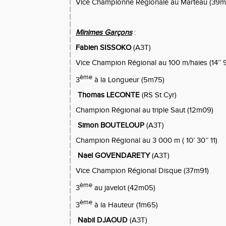
Vice Championne Régionale au Marteau (39m
Minimes Garçons
:
Fabien SISSOKO
(A3T)
Vice Champion Régional au 100 m/haies (14’’ 
ème
3
à la Longueur (5m75)
Thomas LECONTE
(RS St Cyr)
Champion Régional au triple Saut (12m09)
Simon BOUTELOUP
(A3T)
Champion Régional au 3 000 m ( 10’ 30’’ 11)
Nael GOVENDARETY
(A3T)
Vice Champion Régional Disque (37m91)
ème
3
au javelot (42m05)
ème
3
à la Hauteur (1m65)
Nabil DJAOUD
(A3T)