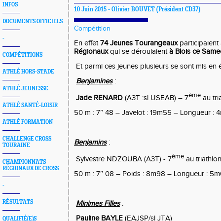
INFOS
10 Juin 2015 -
Olivier BOUVET
(Président CD37)
DOCUMENTS OFFICIELS
Compétition
-
En effet
74 Jeunes Tourangeaux
participaient
Régionaux
qui se déroulaient
à Blois ce Same
COMPÉTITIONS
Et parmi ces jeunes plusieurs se sont mis en 
ATHLÉ HORS-STADE
Benjamines
:
ATHLÉ JEUNESSE
ème
Jade RENARD
(A3T :sl USEAB) – 7
au tri
ATHLÉ SANTÉ-LOISIR
50 m : 7’’ 48 – Javelot : 19m55 – Longueur :
ATHLÉ FORMATION
CHALLENGE CROSS
Benjamins
:
TOURAINE
ème
Sylvestre NDZOUBA (A3T) - 7
au triathlo
CHAMPIONNATS
RÉGIONAUX DE CROSS
50 m : 7’’ 08 – Poids : 8m98 – Longueur : 5
-
RÉSULTATS
Minimes Filles
:
Pauline BAYLE
(EAJSP/sl JTA)
QUALIFIÉ(E)S