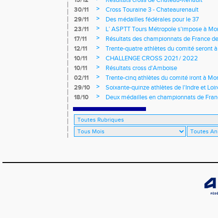
15/12
Résultats cross de Château-Renault
>
30/11
Cross Touraine 3 - Chateaurenault
>
29/11
Des médailles fédérales pour le 37
>
23/11
L’ ASPTT Tours Métropole s'impose à Mon
>
17/11
Résultats des championnats de France de
>
12/11
Trente-quatre athlètes du comité seront
>
10/11
CHALLENGE CROSS 2021 / 2022
>
10/11
Résultats cross d'Amboise
>
02/11
Trente-cinq athlètes du comité iront à M
>
29/10
Soixante-quinze athlètes de l'Indre et Loi
régionaux de cross-country 2021
>
18/10
Deux médailles en championnats de Fra