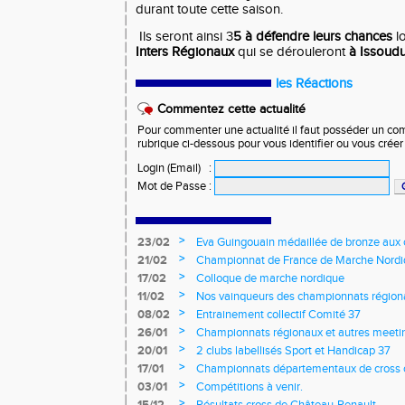
durant toute cette saison.
Ils seront ainsi 3
5 à défendre leurs chances
l
Inters Régionaux
qui se dérouleront
à Issoudu
les Réactions
Commentez cette actualité
Pour commenter une actualité il faut posséder un compt
rubrique ci-dessous pour vous identifier ou vous crée
Login (Email)
:
Mot de Passe
:
>
23/02
Eva Guingouain médaillée de bronze aux
jeunes
>
21/02
Championnat de France de Marche Nord
>
17/02
Colloque de marche nordique
>
11/02
Nos vainqueurs des championnats région
>
08/02
Entrainement collectif Comité 37
>
26/01
Championnats régionaux et autres meeting
>
20/01
2 clubs labellisés Sport et Handicap 37
>
17/01
Championnats départementaux de cross c
longs et meetings en salle
>
03/01
Compétitions à venir.
>