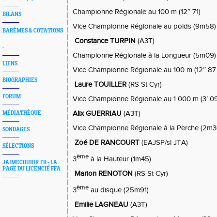
Championne Régionale au 100 m (12’’ 71)
BILANS
Vice Championne Régionale au poids (9m58)
BARÈMES & COTATIONS
Constance TURPIN
(A3T)
-
Championne Régionale à la Longueur (5m09)
LIENS
Vice Championne Régionale au 100 m (12’’ 87
BIOGRAPHIES
Laure TOUILLER
(RS St Cyr)
FORUM
Vice Championne Régionale au 1 000 m (3’ 09’
Alix GUERRIAU
(A3T)
MÉDIATHÈQUE
Vice Championne Régionale à la Perche (2m3
SONDAGES
Zoé DE RANCOURT
(EAJSP/sl JTA)
SÉLECTIONS
ème
3
à la Hauteur (1m45)
JAIMECOURIR.FR - LA
PAGE DU LICENCIÉ FFA
Marion RENOTON
(RS St Cyr)
ème
3
au disque (25m91)
Emilie LAGNEAU
(A3T)