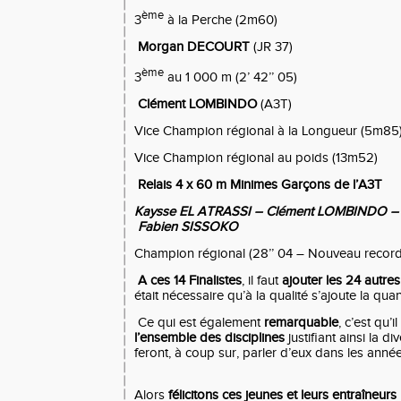
ème
3
à la Perche (2m60)
Morgan DECOURT
(JR 37)
ème
3
au 1 000 m (2’ 42’’ 05)
Clément LOMBINDO
(A3T)
Vice Champion régional à la Longueur (5m85
Vice Champion régional au poids (13m52)
Relais 4 x 60 m Minimes Garçons de l’A3T
Kaysse EL ATRASSI – Clément LOMBINDO 
Fabien SISSOKO
Champion régional (28’’ 04 – Nouveau recor
A ces 14 Finalistes
, il faut
ajouter les 24 autres
était nécessaire qu’à la qualité s’ajoute la quan
Ce qui est également
remarquable
, c’est qu’i
l’ensemble des disciplines
justifiant ainsi la di
feront, à coup sur, parler d’eux dans les année
Alors
félicitons ces jeunes et leurs entraîneurs