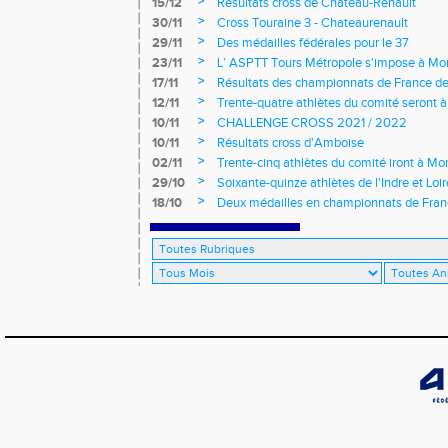
>
15/12
Résultats cross de Château-Renault
>
30/11
Cross Touraine 3 - Chateaurenault
>
29/11
Des médailles fédérales pour le 37
>
23/11
L’ ASPTT Tours Métropole s'impose à Mon
>
17/11
Résultats des championnats de France de
>
12/11
Trente-quatre athlètes du comité seront
>
10/11
CHALLENGE CROSS 2021 / 2022
>
10/11
Résultats cross d'Amboise
>
02/11
Trente-cinq athlètes du comité iront à M
>
29/10
Soixante-quinze athlètes de l'Indre et Loi
régionaux de cross-country 2021
>
18/10
Deux médailles en championnats de Fra