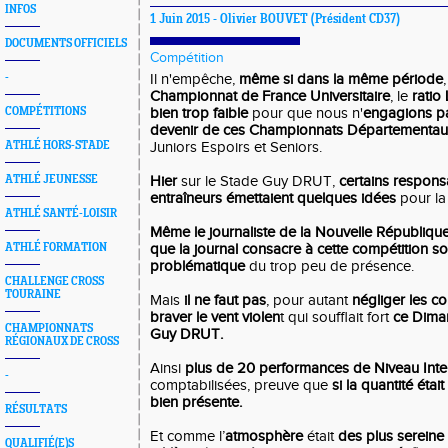
INFOS
1 Juin 2015 -
Olivier BOUVET
(Président CD37)
DOCUMENTS OFFICIELS
Compétition
-
Il n'empêche,
même si dans la même période
Championnat de France Universitaire
, le
ratio 
COMPÉTITIONS
bien trop faible
pour que nous n'
engagions pa
devenir de ces Championnats Départementau
ATHLÉ HORS-STADE
Juniors Espoirs et Seniors.
ATHLÉ JEUNESSE
Hier
sur le Stade Guy DRUT,
certains respons
entraîneurs émettaient quelques idées
pour la
ATHLÉ SANTÉ-LOISIR
Même le journaliste de la Nouvelle Républiqu
ATHLÉ FORMATION
que la journal consacre à cette compétition so
problématique
du trop peu de présence.
CHALLENGE CROSS
TOURAINE
Mais
il ne faut pas
, pour autant
négliger les c
braver le vent violen
t qui soufflait fort
ce Diman
CHAMPIONNATS
Guy DRUT.
RÉGIONAUX DE CROSS
Ainsi
plus de 20 performances de Niveau Inte
-
comptabilisées, preuve que
si la quantité était
bien présente.
RÉSULTATS
Et comme l’
atmosphère
était
des plus sereine 
QUALIFIÉ(E)S