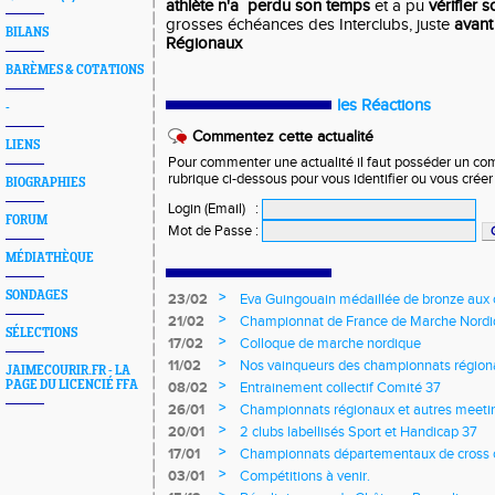
athlète n'a perdu son temps
et a pu
vérifier 
grosses échéances des Interclubs, juste
avant
BILANS
Régionaux
BARÈMES & COTATIONS
les Réactions
-
Commentez cette actualité
LIENS
Pour commenter une actualité il faut posséder un compt
rubrique ci-dessous pour vous identifier ou vous crée
BIOGRAPHIES
Login (Email)
:
FORUM
Mot de Passe
:
MÉDIATHÈQUE
SONDAGES
>
23/02
Eva Guingouain médaillée de bronze aux
jeunes
>
21/02
Championnat de France de Marche Nord
SÉLECTIONS
>
17/02
Colloque de marche nordique
>
11/02
Nos vainqueurs des championnats région
JAIMECOURIR.FR - LA
>
PAGE DU LICENCIÉ FFA
08/02
Entrainement collectif Comité 37
>
26/01
Championnats régionaux et autres meeting
>
20/01
2 clubs labellisés Sport et Handicap 37
>
17/01
Championnats départementaux de cross c
longs et meetings en salle
>
03/01
Compétitions à venir.