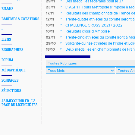
>
29/11
Des médailles fédérales pour le 37
>
23/11
L’ ASPTT Tours Métropole s'impose à Mon
BILANS
>
17/11
Résultats des championnats de France de
>
12/11
Trente-quatre athlètes du comité seront
BARÈMES & COTATIONS
>
10/11
CHALLENGE CROSS 2021 / 2022
-
>
10/11
Résultats cross d'Amboise
>
02/11
Trente-cinq athlètes du comité iront à M
LIENS
>
29/10
Soixante-quinze athlètes de l'Indre et Loi
régionaux de cross-country 2021
>
18/10
Deux médailles en championnats de Fra
BIOGRAPHIES
FORUM
MÉDIATHÈQUE
SONDAGES
SÉLECTIONS
JAIMECOURIR.FR - LA
PAGE DU LICENCIÉ FFA