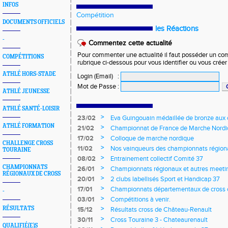
INFOS
Compétition
DOCUMENTS OFFICIELS
les Réactions
-
Commentez cette actualité
Pour commenter une actualité il faut posséder un compt
COMPÉTITIONS
rubrique ci-dessous pour vous identifier ou vous crée
ATHLÉ HORS-STADE
Login (Email)
:
Mot de Passe
:
ATHLÉ JEUNESSE
ATHLÉ SANTÉ-LOISIR
>
23/02
Eva Guingouain médaillée de bronze aux
jeunes
ATHLÉ FORMATION
>
21/02
Championnat de France de Marche Nord
>
17/02
Colloque de marche nordique
CHALLENGE CROSS
>
11/02
Nos vainqueurs des championnats région
TOURAINE
>
08/02
Entrainement collectif Comité 37
CHAMPIONNATS
>
26/01
Championnats régionaux et autres meeting
RÉGIONAUX DE CROSS
>
20/01
2 clubs labellisés Sport et Handicap 37
>
17/01
Championnats départementaux de cross c
-
longs et meetings en salle
>
03/01
Compétitions à venir.
>
RÉSULTATS
15/12
Résultats cross de Château-Renault
>
30/11
Cross Touraine 3 - Chateaurenault
QUALIFIÉ(E)S