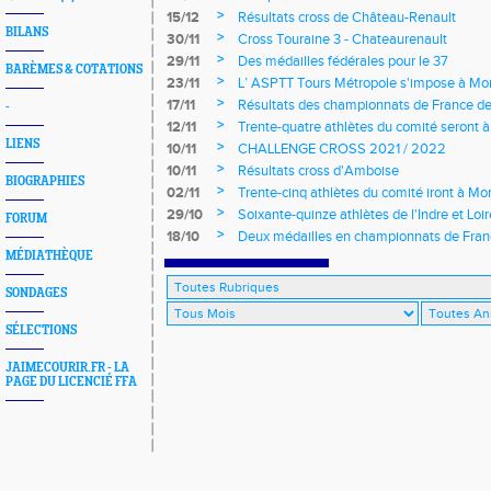
>
15/12
Résultats cross de Château-Renault
BILANS
>
30/11
Cross Touraine 3 - Chateaurenault
>
29/11
Des médailles fédérales pour le 37
BARÈMES & COTATIONS
>
23/11
L’ ASPTT Tours Métropole s'impose à Mon
>
17/11
Résultats des championnats de France de
-
>
12/11
Trente-quatre athlètes du comité seront
LIENS
>
10/11
CHALLENGE CROSS 2021 / 2022
>
10/11
Résultats cross d'Amboise
BIOGRAPHIES
>
02/11
Trente-cinq athlètes du comité iront à M
>
29/10
Soixante-quinze athlètes de l'Indre et Loi
FORUM
régionaux de cross-country 2021
>
18/10
Deux médailles en championnats de Fra
MÉDIATHÈQUE
SONDAGES
SÉLECTIONS
JAIMECOURIR.FR - LA
PAGE DU LICENCIÉ FFA