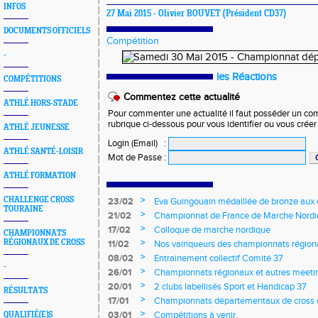
INFOS
27 Mai 2015 -
Olivier BOUVET
(Président CD37)
DOCUMENTS OFFICIELS
Compétition
-
les Réactions
COMPÉTITIONS
Commentez cette actualité
ATHLÉ HORS-STADE
Pour commenter une actualité il faut posséder un compt
rubrique ci-dessous pour vous identifier ou vous crée
ATHLÉ JEUNESSE
Login (Email)
:
ATHLÉ SANTÉ-LOISIR
Mot de Passe
:
ATHLÉ FORMATION
>
CHALLENGE CROSS
23/02
Eva Guingouain médaillée de bronze aux
TOURAINE
jeunes
>
21/02
Championnat de France de Marche Nord
>
17/02
Colloque de marche nordique
CHAMPIONNATS
>
RÉGIONAUX DE CROSS
11/02
Nos vainqueurs des championnats région
>
08/02
Entrainement collectif Comité 37
-
>
26/01
Championnats régionaux et autres meeting
>
20/01
2 clubs labellisés Sport et Handicap 37
RÉSULTATS
>
17/01
Championnats départementaux de cross c
longs et meetings en salle
>
03/01
Compétitions à venir.
QUALIFIÉ(E)S