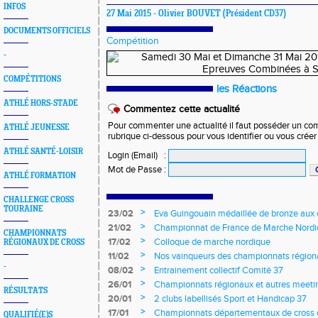
INFOS
27 Mai 2015 -
Olivier BOUVET
(Président CD37)
DOCUMENTS OFFICIELS
Compétition
-
COMPÉTITIONS
les Réactions
ATHLÉ HORS-STADE
Commentez cette actualité
Pour commenter une actualité il faut posséder un compt
ATHLÉ JEUNESSE
rubrique ci-dessous pour vous identifier ou vous crée
ATHLÉ SANTÉ-LOISIR
Login (Email)
:
Mot de Passe
:
ATHLÉ FORMATION
CHALLENGE CROSS
TOURAINE
>
23/02
Eva Guingouain médaillée de bronze aux
jeunes
>
21/02
Championnat de France de Marche Nord
CHAMPIONNATS
>
17/02
Colloque de marche nordique
RÉGIONAUX DE CROSS
>
11/02
Nos vainqueurs des championnats région
-
>
08/02
Entrainement collectif Comité 37
>
26/01
Championnats régionaux et autres meeting
RÉSULTATS
>
20/01
2 clubs labellisés Sport et Handicap 37
>
17/01
Championnats départementaux de cross c
QUALIFIÉ(E)S