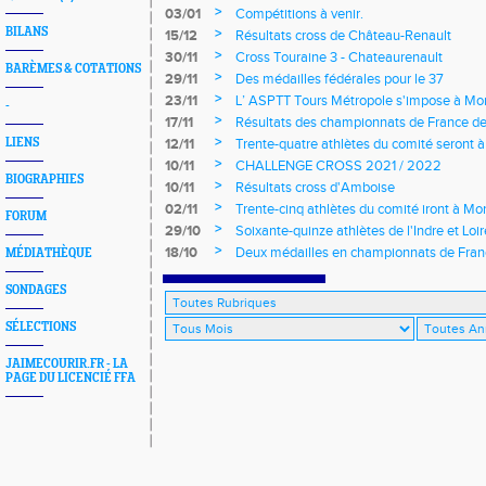
longs et meetings en salle
>
03/01
Compétitions à venir.
BILANS
>
15/12
Résultats cross de Château-Renault
>
30/11
Cross Touraine 3 - Chateaurenault
BARÈMES & COTATIONS
>
29/11
Des médailles fédérales pour le 37
>
23/11
L’ ASPTT Tours Métropole s'impose à Mon
-
>
17/11
Résultats des championnats de France de
>
LIENS
12/11
Trente-quatre athlètes du comité seront
>
10/11
CHALLENGE CROSS 2021 / 2022
BIOGRAPHIES
>
10/11
Résultats cross d'Amboise
>
02/11
Trente-cinq athlètes du comité iront à M
FORUM
>
29/10
Soixante-quinze athlètes de l'Indre et Loi
régionaux de cross-country 2021
>
18/10
Deux médailles en championnats de Fra
MÉDIATHÈQUE
SONDAGES
SÉLECTIONS
JAIMECOURIR.FR - LA
PAGE DU LICENCIÉ FFA