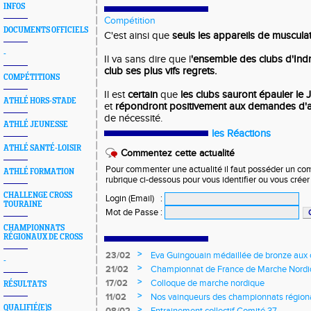
INFOS
Compétition
DOCUMENTS OFFICIELS
C'est ainsi que
seuls les appareils de muscula
-
Il va sans dire que l
'ensemble des clubs d'Indr
club ses plus vifs regrets.
COMPÉTITIONS
Il est
certain
que
les clubs sauront épauler le 
ATHLÉ HORS-STADE
et
répondront positivement aux demandes d'
de nécessité.
ATHLÉ JEUNESSE
les Réactions
ATHLÉ SANTÉ-LOISIR
Commentez cette actualité
Pour commenter une actualité il faut posséder un compt
ATHLÉ FORMATION
rubrique ci-dessous pour vous identifier ou vous crée
CHALLENGE CROSS
Login (Email)
:
TOURAINE
Mot de Passe
:
CHAMPIONNATS
RÉGIONAUX DE CROSS
>
23/02
Eva Guingouain médaillée de bronze aux
-
jeunes
>
21/02
Championnat de France de Marche Nord
>
17/02
Colloque de marche nordique
RÉSULTATS
>
11/02
Nos vainqueurs des championnats région
QUALIFIÉ(E)S
>