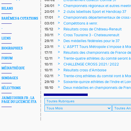
08/02
Entrainement collectif Comité 37
>
26/01
Championnats régionaux et autres meeting
BILANS
>
20/01
2 clubs labellisés Sport et Handicap 37
>
17/01
Championnats départementaux de cross c
BARÈMES & COTATIONS
longs et meetings en salle
>
03/01
Compétitions à venir.
>
-
15/12
Résultats cross de Château-Renault
>
30/11
Cross Touraine 3 - Chateaurenault
LIENS
>
29/11
Des médailles fédérales pour le 37
>
23/11
L’ ASPTT Tours Métropole s'impose à Mon
BIOGRAPHIES
>
17/11
Résultats des championnats de France de
>
12/11
Trente-quatre athlètes du comité seront
FORUM
>
10/11
CHALLENGE CROSS 2021 / 2022
MÉDIATHÈQUE
>
10/11
Résultats cross d'Amboise
>
02/11
Trente-cinq athlètes du comité iront à M
SONDAGES
>
29/10
Soixante-quinze athlètes de l'Indre et Loi
régionaux de cross-country 2021
>
18/10
Deux médailles en championnats de Fra
SÉLECTIONS
JAIMECOURIR.FR - LA
PAGE DU LICENCIÉ FFA