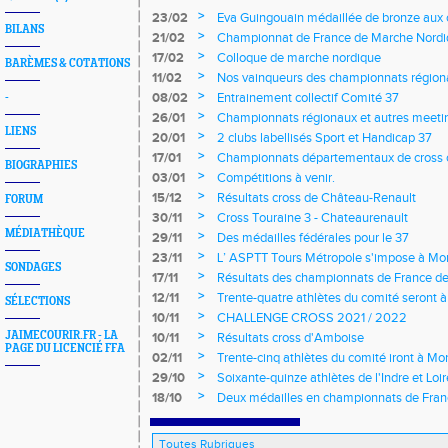
>
23/02
Eva Guingouain médaillée de bronze aux
BILANS
jeunes
>
21/02
Championnat de France de Marche Nord
>
17/02
Colloque de marche nordique
BARÈMES & COTATIONS
>
11/02
Nos vainqueurs des championnats région
>
08/02
Entrainement collectif Comité 37
-
>
26/01
Championnats régionaux et autres meeting
LIENS
>
20/01
2 clubs labellisés Sport et Handicap 37
>
17/01
Championnats départementaux de cross c
BIOGRAPHIES
longs et meetings en salle
>
03/01
Compétitions à venir.
>
15/12
Résultats cross de Château-Renault
FORUM
>
30/11
Cross Touraine 3 - Chateaurenault
MÉDIATHÈQUE
>
29/11
Des médailles fédérales pour le 37
>
23/11
L’ ASPTT Tours Métropole s'impose à Mon
SONDAGES
>
17/11
Résultats des championnats de France de
>
12/11
Trente-quatre athlètes du comité seront
SÉLECTIONS
>
10/11
CHALLENGE CROSS 2021 / 2022
>
JAIMECOURIR.FR - LA
10/11
Résultats cross d'Amboise
PAGE DU LICENCIÉ FFA
>
02/11
Trente-cinq athlètes du comité iront à M
>
29/10
Soixante-quinze athlètes de l'Indre et Loi
régionaux de cross-country 2021
>
18/10
Deux médailles en championnats de Fra