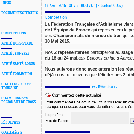
INFOS
16 Avril 2015 -
Olivier BOUVET
(Président CD37)
DOCUMENTS OFFICIELS
Compétition
-
La
Fédération Française d’Athlétisme
vient
de l’Équipe de
France
qui représentera le pa
COMPÉTITIONS
des
Championnats du monde de trail
qui se
30 Mai 2015
.
ATHLÉ HORS-STADE
Nos
2 représentantes
participeront au
stage 
ATHLÉ JEUNESSE
du 18 au 24 mai
,
aux Balcons du lac d’Annec
ATHLÉ SANTÉ-LOISIR
Nous
suivrons donc avec attention les résu
ATHLÉ FORMATION
déjà
nous ne pouvons que
féliciter ces 2 ath
CHALLENGE CROSS
les Réactions
TOURAINE
Commentez cette actualité
CHAMPIONNATS
RÉGIONAUX DE CROSS
Pour commenter une actualité il faut posséder un compt
rubrique ci-dessous pour vous identifier ou vous crée
-
Login (Email)
:
Mot de Passe
:
RÉSULTATS
QUALIFIÉ(E)S