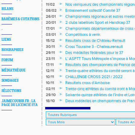
>
11/02
Nos vainqueurs des championnats région
BILANS
>
08/02
Entrainement collectif Comité 37
>
26/01
Championnats régionaux et autres meeting
BARÈMES & COTATIONS
>
20/01
2 clubs labellisés Sport et Handicap 37
>
17/01
Championnats départementaux de cross c
-
longs et meetings en salle
>
03/01
Compétitions à venir.
LIENS
>
15/12
Résultats cross de Château-Renault
>
30/11
Cross Touraine 3 - Chateaurenault
BIOGRAPHIES
>
29/11
Des médailles fédérales pour le 37
>
23/11
L’ ASPTT Tours Métropole s'impose à Mon
FORUM
>
17/11
Résultats des championnats de France de
>
MÉDIATHÈQUE
12/11
Trente-quatre athlètes du comité seront
>
10/11
CHALLENGE CROSS 2021 / 2022
SONDAGES
>
10/11
Résultats cross d'Amboise
>
02/11
Trente-cinq athlètes du comité iront à M
SÉLECTIONS
>
29/10
Soixante-quinze athlètes de l'Indre et Loi
régionaux de cross-country 2021
>
18/10
Deux médailles en championnats de Fra
JAIMECOURIR.FR - LA
PAGE DU LICENCIÉ FFA