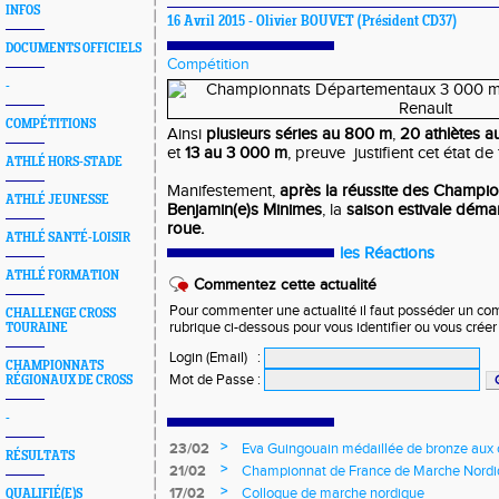
INFOS
16 Avril 2015 -
Olivier BOUVET
(Président CD37)
DOCUMENTS OFFICIELS
Compétition
-
COMPÉTITIONS
Ainsi
plusieurs séries au 800 m
,
20 athlètes a
et
13 au 3 000 m
, preuve justifient cet état de f
ATHLÉ HORS-STADE
Manifestement,
après la réussite des Champi
ATHLÉ JEUNESSE
Benjamin(e)s Minimes
, la
saison estivale déma
roue.
ATHLÉ SANTÉ-LOISIR
les Réactions
ATHLÉ FORMATION
Commentez cette actualité
Pour commenter une actualité il faut posséder un compt
CHALLENGE CROSS
rubrique ci-dessous pour vous identifier ou vous crée
TOURAINE
Login (Email)
:
CHAMPIONNATS
Mot de Passe
:
RÉGIONAUX DE CROSS
-
>
23/02
Eva Guingouain médaillée de bronze aux
RÉSULTATS
jeunes
>
21/02
Championnat de France de Marche Nord
>
17/02
Colloque de marche nordique
QUALIFIÉ(E)S