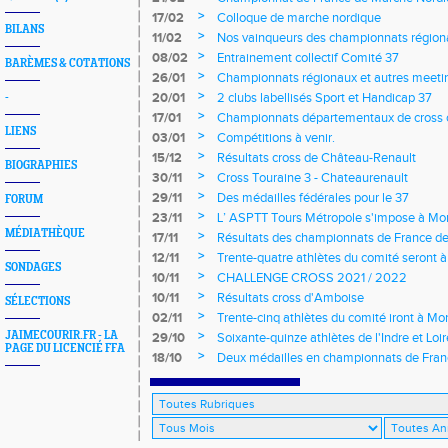
>
17/02
Colloque de marche nordique
BILANS
>
11/02
Nos vainqueurs des championnats région
>
08/02
Entrainement collectif Comité 37
BARÈMES & COTATIONS
>
26/01
Championnats régionaux et autres meeting
>
20/01
2 clubs labellisés Sport et Handicap 37
-
>
17/01
Championnats départementaux de cross c
LIENS
longs et meetings en salle
>
03/01
Compétitions à venir.
>
15/12
Résultats cross de Château-Renault
BIOGRAPHIES
>
30/11
Cross Touraine 3 - Chateaurenault
>
29/11
Des médailles fédérales pour le 37
FORUM
>
23/11
L’ ASPTT Tours Métropole s'impose à Mon
MÉDIATHÈQUE
>
17/11
Résultats des championnats de France de
>
12/11
Trente-quatre athlètes du comité seront
SONDAGES
>
10/11
CHALLENGE CROSS 2021 / 2022
>
10/11
Résultats cross d'Amboise
SÉLECTIONS
>
02/11
Trente-cinq athlètes du comité iront à M
>
JAIMECOURIR.FR - LA
29/10
Soixante-quinze athlètes de l'Indre et Loi
PAGE DU LICENCIÉ FFA
régionaux de cross-country 2021
>
18/10
Deux médailles en championnats de Fra