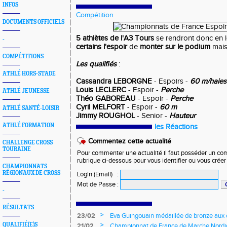
INFOS
Compétition
DOCUMENTS OFFICIELS
5 athlètes de l'A3 Tours
se rendront donc en 
-
certains l'espoir
de
monter sur le podium
mais
COMPÉTITIONS
Les qualifiés
:
ATHLÉ HORS-STADE
Cassandra LEBORGNE
- Espoirs -
60 m/haies
Louis LECLERC
- Espoir -
Perche
ATHLÉ JEUNESSE
Théo GABOREAU
- Espoir -
Perche
Cyril MELFORT
- Espoir -
60 m
ATHLÉ SANTÉ-LOISIR
Jimmy ROUGHOL
- Senior -
Hauteur
ATHLÉ FORMATION
les Réactions
Commentez cette actualité
CHALLENGE CROSS
TOURAINE
Pour commenter une actualité il faut posséder un compt
rubrique ci-dessous pour vous identifier ou vous crée
CHAMPIONNATS
RÉGIONAUX DE CROSS
Login (Email)
:
Mot de Passe
:
-
RÉSULTATS
>
23/02
Eva Guingouain médaillée de bronze aux
jeunes
>
QUALIFIÉ(E)S
21/02
Championnat de France de Marche Nord