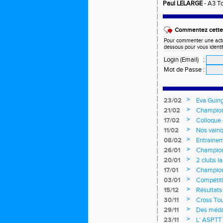
Paul LELARGE
- A3 T
Commentez cette 
Pour commenter une actual
dessous pour vous identi
Login (Email)
:
Mot de Passe
:
>
23/02
Eva Guing
jeunes
>
21/02
Champion
>
17/02
Colloque
>
11/02
Nos vainq
>
08/02
Entrainem
>
26/01
Championn
>
20/01
2 clubs l
>
17/01
Championn
longs et 
>
03/01
Compétiti
>
15/12
Résultats
>
30/11
Cross Tou
>
29/11
Des médai
>
23/11
L’ ASPTT 