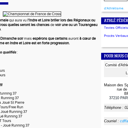
d'Athlétisme.
ernale
qui aura vu
l'Indre et Loire briller lors des Régionaux ou
ATHLÉ FÉDÉR
Cross
quelles seront les chances
de
voir une ou un Tourangeau
Textes Officiels
e
.
Procès Verbaux 
 Dimanche soir
mais
espérons que certains
auront
à cœur de
me en Indre et Loire est en forte progression.
s qualifiés
:
POUR NOUS 
Comité
d'Ath
urs
L
ours
es
Maison des Sp
rue de 
Running 37
B
37210
PAR
 Running 37
A Joué St Pierre
Tours/Free Run
Téléphone :
0
 Joué Running 37
ué Running 37
T Tours
Courriel :
cdff
- Joué Running 37