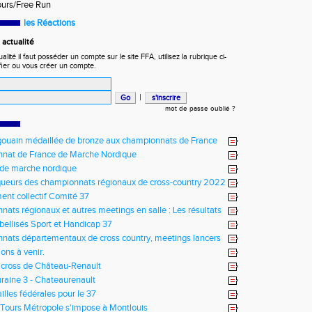
ours/Free Run
les Réactions
actualité
ité il faut posséder un compte sur le site FFA, utilisez la rubrique ci-
fier ou vous créer un compte.
|
mot de passe oublié ?
ouain médaillée de bronze aux championnats de France
nat de France de Marche Nordique
 de marche nordique
ueurs des championnats régionaux de cross-country 2022
ent collectif Comité 37
ats régionaux et autres meetings en salle : Les résultats
abellisés Sport et Handicap 37
ats départementaux de cross country, meetings lancers
meetings en salle
ons à venir.
 cross de Château-Renault
raine 3 - Chateaurenault
lles fédérales pour le 37
Tours Métropole s'impose à Montlouis