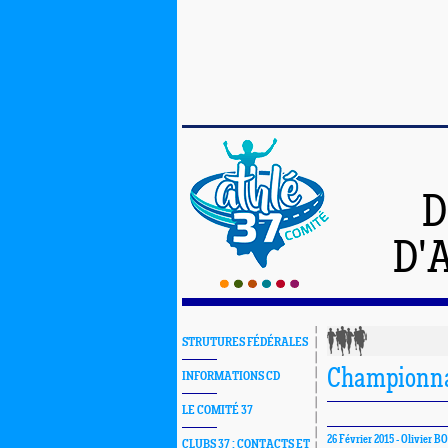
D
D'
STRUTURES FÉDÉRALES
Championnat
INFORMATIONS CD
LE COMITÉ 37
26 Février 2015 -
Olivier 
CLUBS 37 : CONTACTS ET