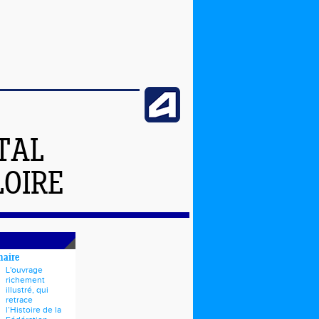
TAL
LOIRE
naire
L'ouvrage
richement
illustré, qui
retrace
l’Histoire de la