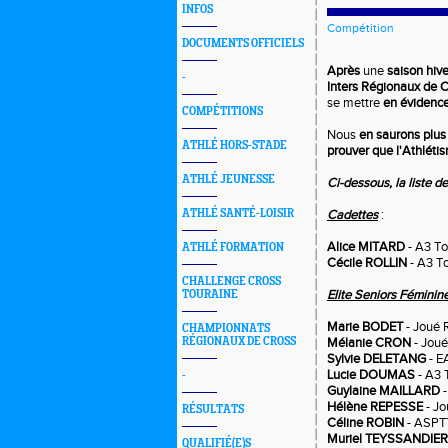
INFOS
Compétition
DOCUMENTS OFFICIELS
Après
une
saison hiv
-
Inters Régionaux de 
se mettre
en évidenc
COMPÉTITIONS
Nous
en saurons plus
ATHLÉ HORS-STADE
prouver que l'Athlétis
ATHLÉ JEUNESSE
Ci-dessous, la liste de
ATHLÉ SANTÉ-LOISIR
Cadettes
:
Alice MITARD
- A3 To
ATHLÉ FORMATION
Cécile ROLLIN
- A3 T
CHALLENGE CROSS
Elite Seniors Féminin
TOURAINE
Marie BODET
- Joué 
CHAMPIONNATS
RÉGIONAUX DE CROSS
Mélanie CRON
- Joué
Sylvie DELETANG
- E
Lucie DOUMAS
- A3 
-
Guylaine MAILLARD
-
Hélène REPESSE
- Jo
RÉSULTATS
Céline ROBIN
- ASPT
Muriel TEYSSANDIER
QUALIFIÉ(E)S