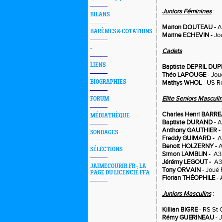
Juniors Féminines
:
BILANS
Marion DOUTEAU
- A
BARÈMES & COTATIONS
Marine ECHEVIN
- Jo
-
Cadets
LIENS
Baptiste DEPRIL DU
Théo LAPOUGE
- Jou
BIOGRAPHIES
Mathys WHOL
- US R
Elite Seniors Masculi
FORUM
Charles Henri BARR
MÉDIATHÈQUE
Baptiste DURAND
- A
Anthony GAUTHIER
-
SONDAGES
Freddy GUIMARD
- A
Benoit HOLZERNY
- 
SÉLECTIONS
Simon LAMBLIN
- A3
Jérémy LEGOUT -
A3 
JAIMECOURIR.FR - LA
Tony ORVAIN
- Joué 
PAGE DU LICENCIÉ FFA
Florian THÉOPHILE
- 
Juniors Masculins
:
Killian BIGRE
- RS St 
Rémy GUERINEAU
- 