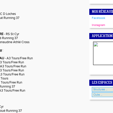
NOS RÉSEAUX
C D Loches
ué Running 37
Facebook
Instagram
PRE
- RS St Cyr
APPLICATION
é Running 37
enaudine Athlé Cross
ns
:
EAU
- A3 Tours/Free Run
3 Tours/Free Run
 A3 Tours/Free Run
3 Tours/Free Run
A3 Tours/Free Run
 Tours
Tours/Free Run
LES ESPACES
Running 37
A3 Tours/Free Run
Cyr
Joué Running 37