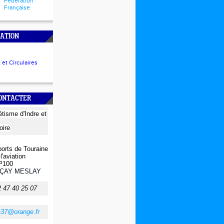
Fédération
Française
ATION
et Circulaires
CONTACTER
létisme
d'Indre et
oire
orts de Touraine
l'aviation
P100
ÇAY MESLAY
2 47 40 25 07
a37@orange.fr